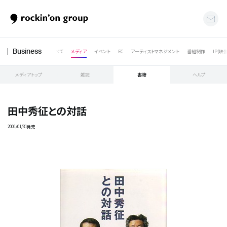
すべて
メディア
イベント
EC
アーティストマネジメント
番組制作
IP(映
Business
メディアトップ
雑誌
書籍
ヘルプ
田中秀征との対話
2001/01/31発売