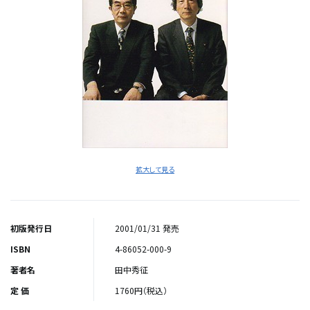
拡大して見る
初版発行日
2001/01/31 発売
ISBN
4-86052-000-9
著者名
田中秀征
定 価
1760円（税込）