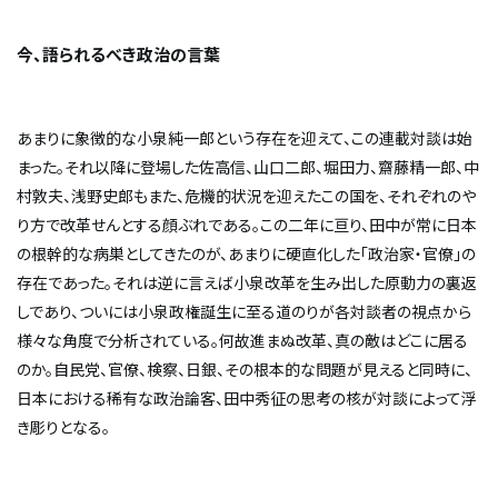
今、語られるべき政治の言葉
あまりに象徴的な小泉純一郎という存在を迎えて、この連載対談は始
まった。それ以降に登場した佐高信、山口二郎、堀田力、齋藤精一郎、中
村敦夫、浅野史郎もまた、危機的状況を迎えたこの国を、それぞれのや
り方で改革せんとする顔ぶれである。この二年に亘り、田中が常に日本
の根幹的な病巣としてきたのが、あまりに硬直化した「政治家・官僚」の
存在であった。それは逆に言えば小泉改革を生み出した原動力の裏返
しであり、ついには小泉政権誕生に至る道のりが各対談者の視点から
様々な角度で分析されている。何故進まぬ改革、真の敵はどこに居る
のか。自民党、官僚、検察、日銀、その根本的な問題が見えると同時に、
日本における稀有な政治論客、田中秀征の思考の核が対談によって浮
き彫りとなる。