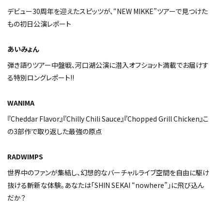
デビュー30周年を迎えたスピッツが、“NEW MIKKE”ツアーで見つけた
もの――初日公演レポート
あいみょん
弾き語りツアー中盤戦、河口湖公演に潜入――オフショット満載でお届けす
る特別ロングレポート!!
WANIMA
『Cheddar Flavor』『Chilly Chili Sauce』『Chopped Grill Chicken』――こ
の3部作で取り返した最強の原点
RADWIMPS
世界中のファンが集結し、幻想的なバーチャルライブ空間を自由に駆け
抜ける斬新な体験。あなたは「SHIN SEKAI “nowhere”」に飛び込ん
だか？