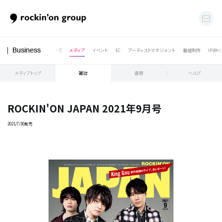
すべて
メディア
イベント
EC
アーティストマネジメント
番組制作
IP(映
Business
メディアトップ
雑誌
書籍
ヘルプ
ROCKIN'ON JAPAN 2021年9月号
2021/7/30発売