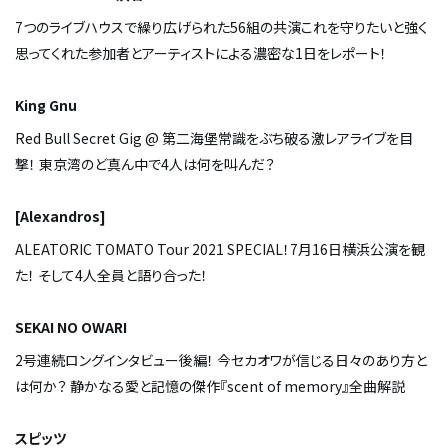
7つのライブハウスで繰り広げられた56組の共演――これを守りたいと強く
思ってくれた参加者とアーティストによる濃密な1日をレポート！
King Gnu
Red Bull Secret Gig @ 第二海堡――常識をぶち破る激レアライブを目
撃！ 東京湾のど真ん中で4人は何を叫んだ？
[Alexandros]
ALEATORIC TOMATO Tour 2021 SPECIAL！――7月16日横浜公演を観
た！ そして4人全員と語り合った！
SEKAI NO OWARI
2号連続ロングインタビュー後編！ 今セカオワが信じる日々のあり方と
は何か？ 静かなる愛と記憶の傑作『scent of memory』全曲解説
スピッツ