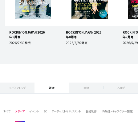
ROCKIN'ON JAPAN 2026
ROCKIN'ON JAPAN 2026
ROCKIN'O
年9月号
年8月号
年7月号
2026/7/30発売
2026/6/30発売
2026/5/
メディアトップ
雑誌
書籍
ヘルプ
すべて
メディア
イベント
EC
アーティストマネジメント
番組制作
IP(映像・キャラクター開発)