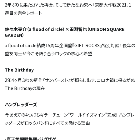
2年ぶりに果たされた再会、そして新たな約束へ――「京都大作戦2021」1
週目を完全レポート
佐々木亮介（a flood of circle）×田淵智也（UNISON SQUARE
GARDEN）
a flood of circle結成15周年企画盤『GIFT ROCKS』特別対談！ 長年の
盟友同士が今こそ語り合うロックの核心と希望
The Birthday
2年4ヶ月ぶりの新作『サンバースト』が照らし出す、コロナ禍に揺るがぬ
The Birthdayの現在
ハンブレッダーズ
今あえての4つ打ちキラーチューン“ワールドイズマイン”完成！ ハンブレ
ッダーズがロックバンドにすべてを懸ける理由
-真天地開闢集団-ジグザグ