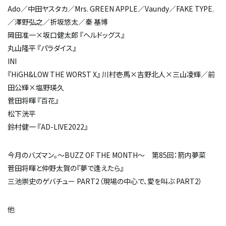
Ado／中田ヤスタカ／Mrs. GREEN APPLE／Vaundy／FAKE TYPE.
／澤野弘之／折坂悠太／秦 基博
岡田准一×坂口健太郎 『ヘルドッグス』
丸山隆平 『パラダイス』
INI
『HiGH&LOW THE WORST X』 川村壱馬×吉野北人×三山凌輝／前
田公輝×塩野瑛久
菅田将暉 『百花』
松下洸平
鈴村健一 『AD-LIVE2022』
今月のバズマン。～BUZZ OF THE MONTH～ 第85回：箭内夢菜
菅田将暉と仲野太賀の『夢で逢えたら』
三池崇史のゲバチュー PART2（現場の中心で、愛を叫ぶ PART2）
他