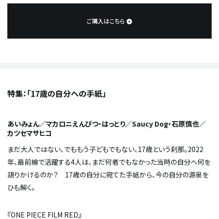
ご購入はこちら
特集：「17歳の自分への手紙」
あいみょん／マカロニえんぴつ・はっとり／Saucy Dog・石原慎也／
カツセマサヒコ
まだ大人ではない、でももう子どもでもない、17歳という刹那。2022
年、最前線で活躍する4人は、まだ何者でもなかった当時の自分へ何を
語りかけるのか？ 17歳の自分に宛てた手紙から、今の自分の源泉を
ひも解く。
『ONE PIECE FILM RED』