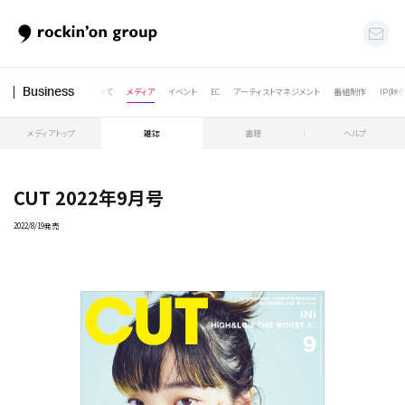
すべて
メディア
イベント
EC
アーティストマネジメント
番組制作
IP(映
Business
メディアトップ
雑誌
書籍
ヘルプ
CUT 2022年9月号
2022/8/19発売