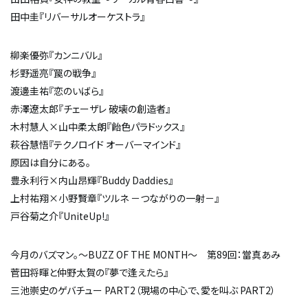
田中圭『リバーサルオーケストラ』
柳楽優弥『カンニバル』
杉野遥亮『罠の戦争』
渡邊圭祐『恋のいばら』
赤澤遼太郎『チェーザレ 破壊の創造者』
木村慧人×山中柔太朗『飴色パラドックス』
萩谷慧悟『テクノロイド オーバーマインド』
原因は自分にある。
豊永利行×内山昂輝『Buddy Daddies』
上村祐翔×小野賢章『ツルネ －つながりの一射－』
戸谷菊之介『UniteUp!』
今月のバズマン。～BUZZ OF THE MONTH～ 第89回：當真あみ
菅田将暉と仲野太賀の『夢で逢えたら』
三池崇史のゲバチュー PART2（現場の中心で、愛を叫ぶ PART2）