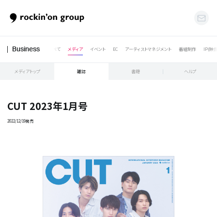
すべて
メディア
イベント
EC
アーティストマネジメント
番組制作
IP(映
Business
メディアトップ
雑誌
書籍
ヘルプ
CUT 2023年1月号
2022/12/19発売