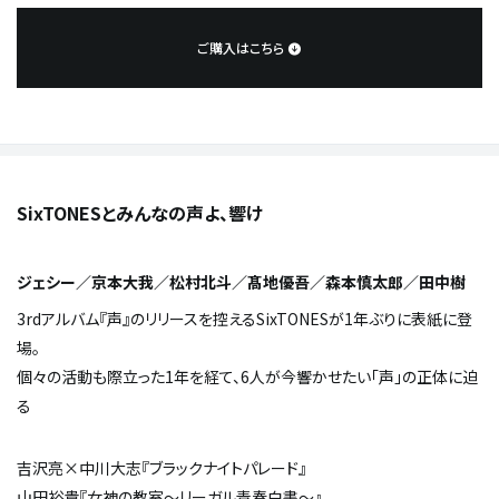
ご購入はこちら
SixTONESとみんなの声よ、響け
ジェシー／京本大我／松村北斗／髙地優吾／森本慎太郎／田中樹
3rdアルバム『声』のリリースを控えるSixTONESが1年ぶりに表紙に登
場。
個々の活動も際立った1年を経て、6人が今響かせたい「声」の正体に迫
る
吉沢亮×中川大志『ブラックナイトパレード』
山田裕貴『女神の教室～リーガル青春白書～』