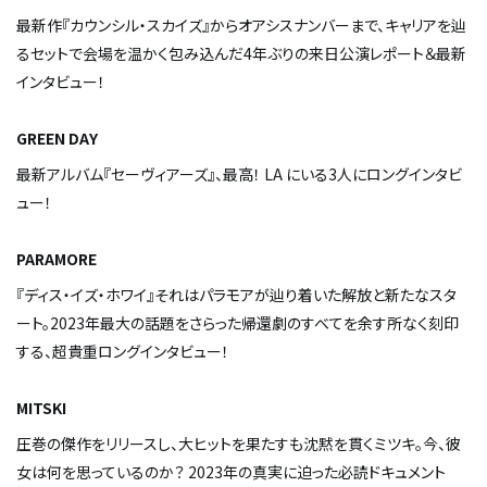
最新作『カウンシル・スカイズ』からオアシスナンバーまで、キャリアを辿
るセットで会場を温かく包み込んだ4年ぶりの来日公演レポート＆最新
インタビュー！
GREEN DAY
最新アルバム『セーヴィアーズ』、最高！
LA
にいる3人にロングインタビ
ュー！
PARAMORE
『ディス・イズ・ホワイ』――それはパラモアが辿り着いた解放と新たなスタ
ート。2023年最大の話題をさらった帰還劇のすべてを余す所なく刻印
する、超貴重ロングインタビュー！
MITSKI
圧巻の傑作をリリースし、大ヒットを果たすも沈黙を貫くミツキ。今、彼
女は何を思っているのか？ 2023年の真実に迫った必読ドキュメント