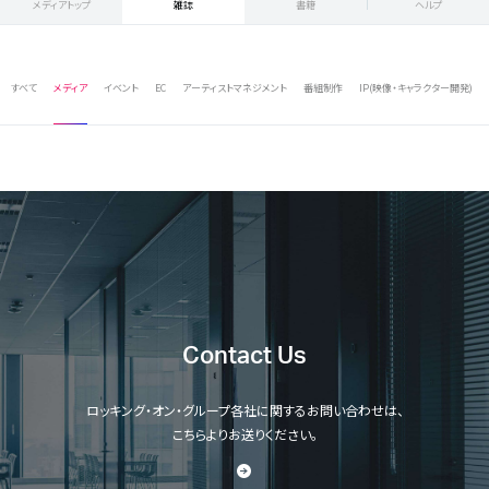
メディアトップ
雑誌
書籍
ヘルプ
すべて
メディア
イベント
EC
アーティストマネジメント
番組制作
IP(映像・キャラクター開発)
Contact Us
ロッキング・オン・グループ各社に関するお問い合わせは、
こちらよりお送りください。