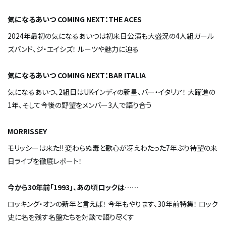
気になるあいつ
COMING NEXT
：THE ACES
2024年最初の気になるあいつは初来日公演も大盛況の4人組ガール
ズバンド、ジ・エイシズ！ ルーツや魅力に迫る
気になるあいつ
COMING NEXT
：
BAR ITALIA
気になるあいつ、
2
組目は
UK
インディの新星、バー・イタリア！ 大躍進の
1
年、そして今後の野望をメンバー
3
人で語り合う
MORRISSEY
モリッシーは来た!! 変わらぬ毒と歌心が冴えわたった7年ぶり待望の来
日ライブを徹底レポート！
今から30年前「1993」、あの頃ロックは……
ロッキング・オンの新年と言えば！ 今年もやります、30年前特集！ ロック
史に名を残す名盤たちを対談で語り尽くす