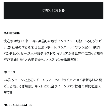
ご購入はこちら
MANESKIN
快進撃は続く！ 来日時に実施した最新インタビュー+撮り下ろしグラビ
ア、熱狂冷めやらぬ来日公演レポート、メンバー／ファッション／歌詞／
バンド＆メッセージ大解説テキストで、イタリアから世界中にロック熱を
呼び覚ました4人の勇者たち、マネスキンを徹底解剖！
QUEEN
いざ、クイーン史上初のドームツアーへ！ ブライアン・メイ最新Q&Aと見
どころ根こそぎ解説テキストにて、全クイーンファン歓喜の瞬間を迎え
撃て!!
NOEL GALLAGHER