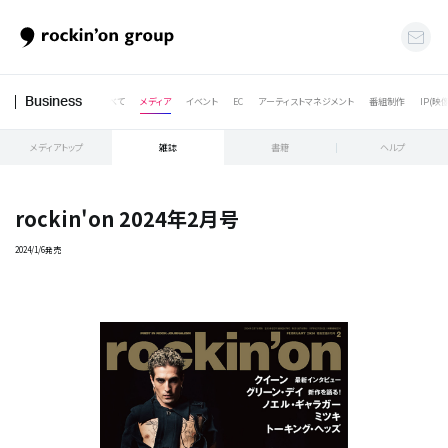
すべて
メディア
イベント
EC
アーティストマネジメント
番組制作
IP(映
Business
メディアトップ
雑誌
書籍
ヘルプ
rockin'on 2024年2月号
2024/1/6発売