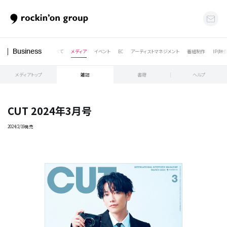
すべて
メディア
イベント
EC
アーティストマネジメント
番組制作
IP(映
Business
メディアトップ
雑誌
書籍
ヘルプ
CUT 2024年3月号
2024/2/19発売