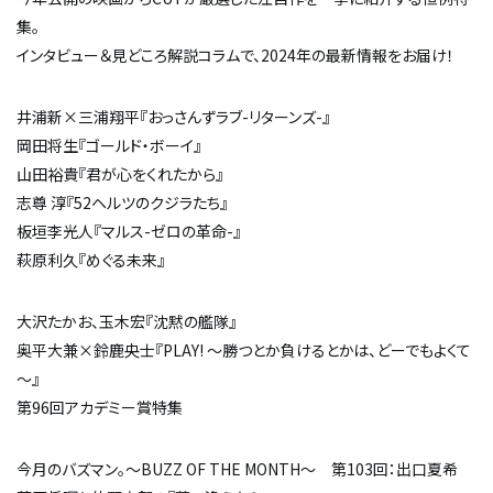
集。
インタビュー＆見どころ解説コラムで、2024年の最新情報をお届け！
井浦新×三浦翔平『おっさんずラブ-リターンズ-』
岡田将生『ゴールド・ボーイ』
山田裕貴『君が心をくれたから』
志尊 淳『52ヘルツのクジラたち』
板垣李光人『マルス-ゼロの革命-』
萩原利久『めぐる未来』
大沢たかお、玉木宏『沈黙の艦隊』
奥平大兼×鈴鹿央士『PLAY! ～勝つとか負けるとかは、どーでもよくて
～』
第96回アカデミー賞特集
今月のバズマン。～BUZZ OF THE MONTH～ 第103回：出口夏希