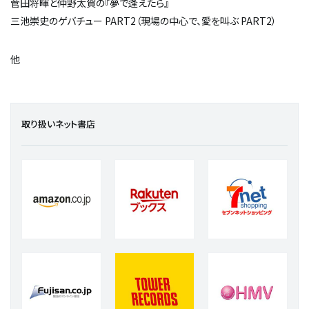
菅田将暉と仲野太賀の『夢で逢えたら』
三池崇史のゲバチュー PART2（現場の中心で、愛を叫ぶ PART2）
他
取り扱いネット書店