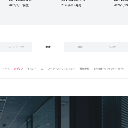
2026/7/17発売
2026/6/19発売
2026/5/
メディアトップ
雑誌
書籍
ヘルプ
すべて
メディア
イベント
EC
アーティストマネジメント
番組制作
IP(映像・キャラクター開発)