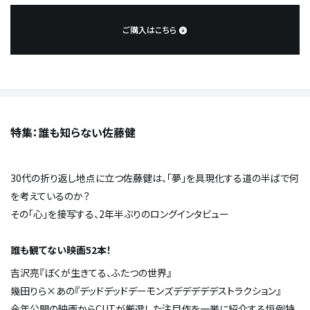
ご購入はこちら
特集：誰も知らない佐藤健
30代の折り返し地点に立つ佐藤健は、「夢」を具現化する道の半ばで何
を考えているのか？
その「心」を接写する、2年半ぶりのロングインタビュー
誰も観てない映画52本！
吉沢亮『ぼくが生きてる、ふたつの世界』
幾田りら×あの『デッドデッドデーモンズデデデデデストラクション』
今年公開の映画からCUTが厳選した注目作を一挙に紹介する恒例特