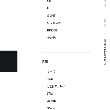
出版事業
CUT
H
SIGHT
rockin’on
SIGHT ART
BRIDGE
その他
rockin'on 2024年8月号
書籍
すべて
音楽
小説/エッセイ
評論
写真集
アート