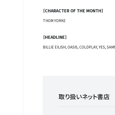
［
CHARACTER OF THE MONTH
］
THOM YORKE
［
HEADLINE
］
BILLIE EILISH, OASIS, COLDPLAY, YES, S
取り扱いネット書店