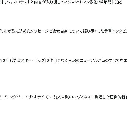
末」へ。プロテストと内省が入り混じったジョン・レノン激動の4年間に迫る
ヴリルが歌に込めたメッセージと彼女自身について語り尽くした貴重インタビ
れを告げたミスター・ビッグ――10作目となる入魂のニューアルバムのすべてをエ
：ブリング・ミー・ザ・ホライズン。前人未到のヘヴィネスに到達した圧倒的新