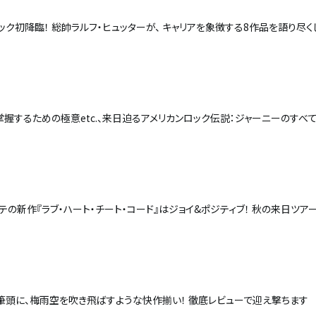
ック初降臨！ 総帥ラルフ・ヒュッターが、 キャリアを象徴する8作品を語り尽
掌握するための極意etc.、来日迫るアメリカンロック伝説：ジャーニーのすべ
テの新作『ラブ・ハート・チート・コード』はジョイ&ポジティブ！ 秋の来日ツア
筆頭に、梅雨空を吹き飛ばすような快作揃い！ 徹底レビューで迎え撃ちます