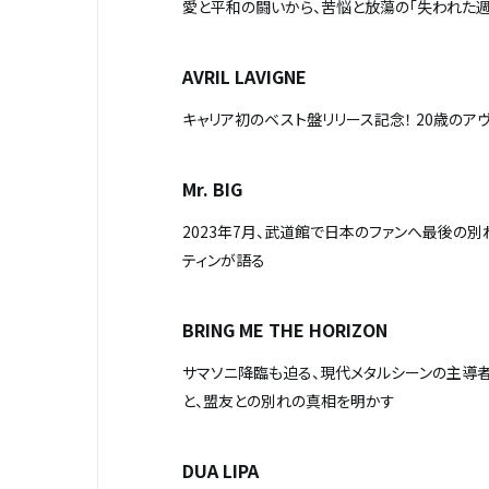
愛と平和の闘いから、苦悩と放蕩の「失われた週
AVRIL LAVIGNE
キャリア初のベスト盤リリース記念！
20
歳のア
Mr. BIG
2023年7月、武道館で日本のファンへ最後の別
ティンが語る
BRING ME THE HORIZON
サマソニ降臨も迫る、現代メタルシーンの主導者
と、盟友との別れの真相を明かす
DUA LIPA