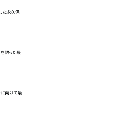
くした永久保
てを語った最
ーに向けて最