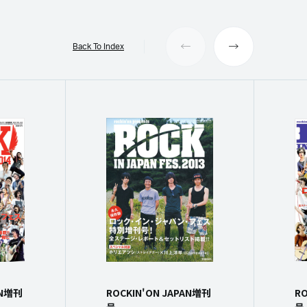
Back To Index
AN増刊
ROCKIN'ON JAPAN増刊
RO