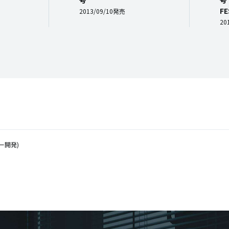
号
号 
FE
2013/09/10発売
20
ター開発)