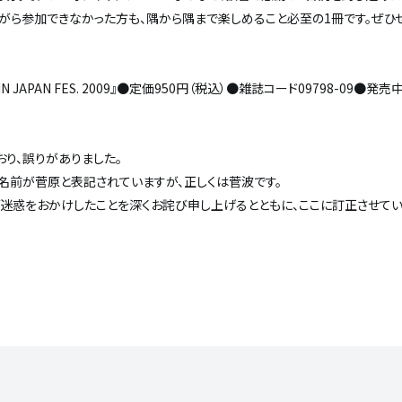
ながら参加できなかった方も、隅から隅まで楽しめること必至の1冊です。ぜひ
JAPAN FES. 2009』●定価950円（税込）●雑誌コード09798-09●発売
下のとおり、誤りがありました。
ーのお名前が菅原と表記されていますが、正しくは菅波です。
迷惑をおかけしたことを深くお詫び申し上げるとともに、ここに訂正させてい