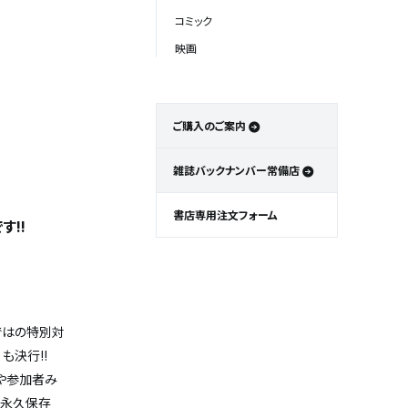
コミック
映画
ご購入のご案内
雑誌バックナンバー常備店
書店専用注文フォーム
です!!
ではの特別対
）も決行!!
話や参加者み
た永久保存