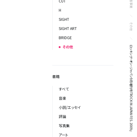
出版事業
CUT
H
SIGHT
その他
SIGHT ART
BRIDGE
その他
ロッキング・オン・ジャパン9月増刊号『ROCK IN JAPAN FES. 2009』
書籍
すべて
音楽
小説/エッセイ
評論
写真集
アート