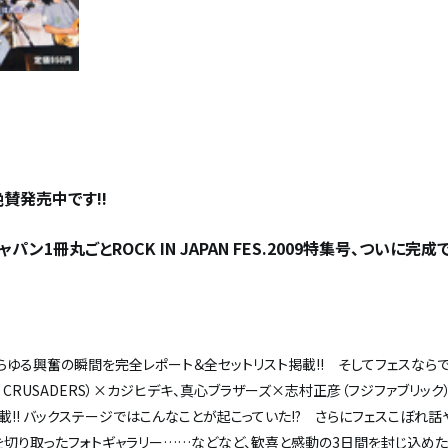
賛発売中です!!
ン1冊丸ごとROCK IN JAPAN FES.2009特集号、ついに完成
あらゆる興奮の瞬間を完全レポート＆全セットリスト掲載!! そしてフェスなら
 CRUSADERS）×カジヒデキ、真心ブラザーズ×志村正彦（フジファブリック
載!! バックステージではこんなことが起こっていた!? さらにフェスこぼれ
を切り取ったフォトギャラリー……などなど、歓喜と感動の3日間を封じ込め