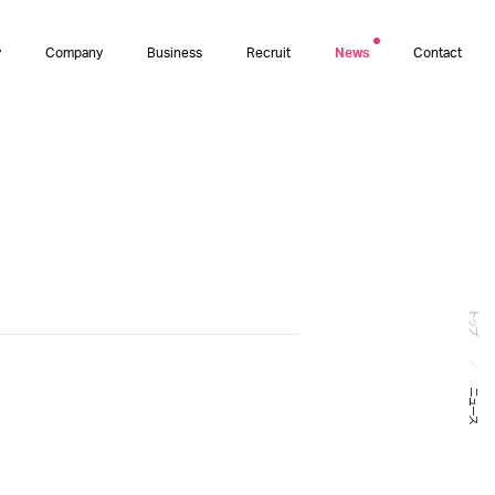
y
Company
Business
Recruit
News
Contact
トップ
ニュース