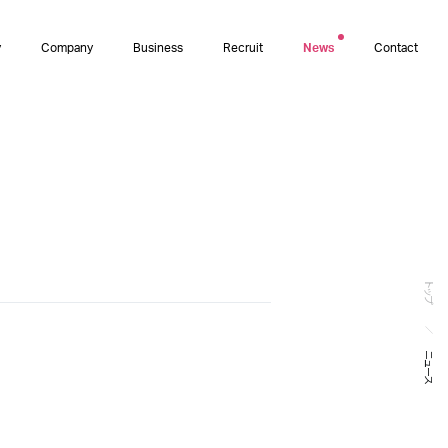
y
Company
Business
Recruit
News
Contact
トップ
ニュース