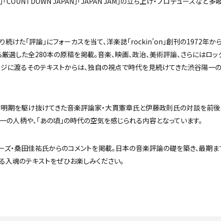
VAL」「COUNTDOWN JAPAN」「JAPAN JAM」の立ち上げ・プロデュースな
た「評論」にフォーカスを当て、洋楽誌「rockin’on」創刊の1972年から
厳選した全280本の原稿を掲載。音楽、映画、政治、美術評論、さらにはロッ
ページに渡るそのテキストからは、独自の視点で時代を見続けてきた渋谷陽一
黎明期を駆け抜けてきた音楽評論家・大貫憲章氏と伊藤政則氏の対談を前後
一の人柄や、「あの頃」の時代の空気を感じられる内容となっています。
ーズ・桑田佳祐氏からのコメントを掲載。
日本の音楽評論の礎を築き、最期ま
渡る入魂のテキストをぜひお楽しみください。