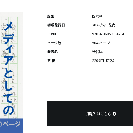
版型
四六判
初版発行日
2026/6/9 発売
ISBN
978-4-86052-142-4
ページ数
504 ページ
著者名
渋谷陽一
定 価
2200円（税込）
ご購入はこちら