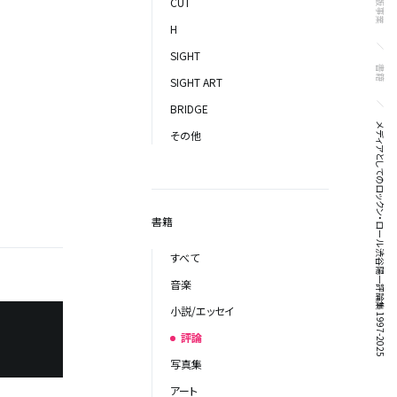
出版事業
CUT
H
SIGHT
書籍
SIGHT ART
BRIDGE
メディアとしてのロックン・ロール 渋谷陽一評論集 1997-2025
その他
書籍
すべて
音楽
小説/エッセイ
評論
写真集
アート