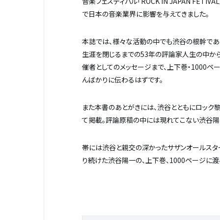
音楽フェスティバル「ROCK IN JAPAN FETI
で日本の音楽業界に影響を与えてきました。
本誌では、様々な活動の中でも渋谷の根幹であり続け
生涯を閉じるまでの53年の評論家人生の中から
催者としてのメッセージまで、上下巻・1000
んばかりに伝わるはずです。
また本書のあとがきには、渋谷とともにロック
て掲載。評論原稿の中には現れてこない渋谷陽
帯には
渋谷と親交の深かったサザンオールスタ
り続けた渋谷陽一の、上下巻、1000ページに