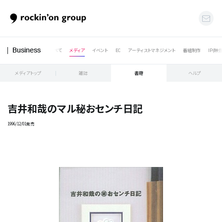
すべて
メディア
イベント
EC
アーティストマネジメント
番組制作
IP(映
Business
メディアトップ
雑誌
書籍
ヘルプ
吉井和哉のマル秘おセンチ日記
1996/12/01発売