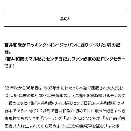
品切れ
吉井和哉がロッキング・オン・ジャパンに綴りつづけた、魂の記
録。
『吉井和哉のマル秘おセンチ日記』、ファン必携の超ロングセラー
です！
92 年秋から96年春までの3年余にわたって本誌で連載され大人気を
博し、96年末の単行本化以来毎年のように増刷を重ね続けるモンスタ
ー級のエッセイ集『吉井和哉のマル秘おセンチ日記』。吉井和哉初の単
行本であり、つまりCD以外で吉井和哉が初めて世に放った記念すべき
表現物でもあります。「ボーリング」「ミック・ロンソン死す」「五月病」「歯
医者」「人は生まれてから死ぬまでに三台の自転車を盗む」「またボー