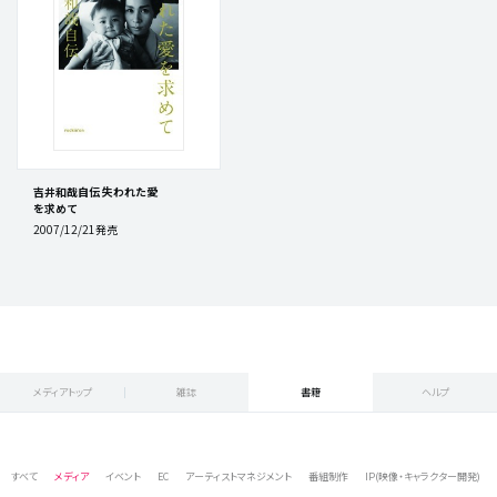
吉井和哉自伝 失われた愛
を求めて
2007/12/21発売
メディアトップ
雑誌
書籍
ヘルプ
すべて
メディア
イベント
EC
アーティストマネジメント
番組制作
IP(映像・キャラクター開発)