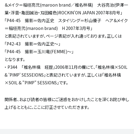
＆メイク＝稲垣亮弐(maroon brand／椎名林檎) 大谷亮治(伊澤一
葉・浮雲・亀田誠治・刄田綴色)ROCKIN'ON JAPAN 2007年8月号」
「P44-45 撮影＝佐内正史 スタイリング＝杉山優子 ヘア＆メイク
＝稲垣亮弐(maroon brand) H 2007年3月号」
と表記されていますが、ページ表記が入れ違っております。正しくは
「P42-43 撮影＝佐内正史～」
「P44-45 撮影＝玉川竜(FEMME)～」
となります。
・ P344 「椎名林檎 経歴」2006年11月の欄にて、「椎名林檎×SOIL
& 'PIMP' SESSEIONS」と表記されていますが、正しくは「椎名林檎
×SOIL & "PIMP" SESSIONS」です。
関係者、および読者の皆様にご迷惑をおかけしたことを深くお詫び申し
上げるとともに、ここに訂正させていただきます。