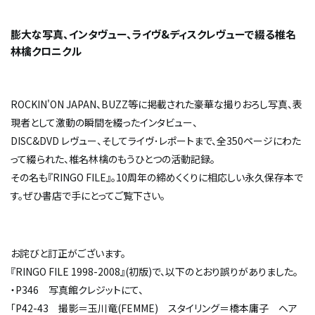
膨大な写真、インタヴュー、ライヴ&ディスクレヴューで綴る椎名
林檎クロニクル
ROCKIN'ON JAPAN、BUZZ等に掲載された豪華な撮りおろし写真、表
現者として激動の瞬間を綴ったインタビュー、
DISC&DVD レヴュー、そしてライヴ･レポートまで、全350ページにわた
って綴られた、椎名林檎のもうひとつの活動記録。
その名も『RINGO FILE』。10周年の締めくくりに相応しい永久保存本で
す。ぜひ書店で手にとってご覧下さい。
お詫びと訂正がございます。
『RINGO FILE 1998-2008』(初版)で、以下のとおり誤りがありました。
・P346 写真館クレジットにて、
「P42-43 撮影＝玉川竜(FEMME) スタイリング＝橋本庸子 ヘア