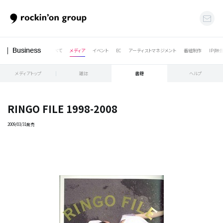
すべて
メディア
イベント
EC
アーティストマネジメント
番組制作
IP(映
Business
メディアトップ
雑誌
書籍
ヘルプ
RINGO FILE 1998-2008
2009/03/31発売