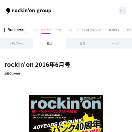
すべて
メディア
イベント
EC
アーティストマネジメント
番組制作
IP(映
Business
メディアトップ
雑誌
書籍
ヘルプ
rockin'on 2016年6月号
2016/04/30発売