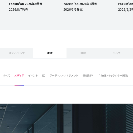
rockin'on 2026年9月号
rockin'on 2026年8月号
rockin'
2026/8/7発売
2026/7/7発売
2026/6/
メディアトップ
雑誌
書籍
ヘルプ
すべて
メディア
イベント
EC
アーティストマネジメント
番組制作
IP(映像・キャラクター開発)