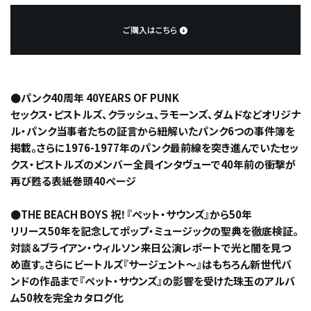
ご購入はこちら
●パンク40周年 40YEARS OF PUNK
セックス・ピストルズ、クラッシュ、ラモーンズ、ダムドなどオリジナ
ル・パンク当事者たちの証言から紐解いたパンク6つの事件簿を
掲載。さらに1976-1977年のパンク最前線を突き進んでいたセッ
クス・ピストルズのメンバー全員インタヴューで40年前の衝撃が
再び甦る表紙巻頭40ページ
●THE BEACH BOYS 祝！『ペット・サウンズ』から50年
リリース50年を記念してポップ・ミュージックの聖典を徹底検証。
対談＆ブライアン・ウィルソン来日公演レポートで光と闇を見つ
め直す。さらにビートルズ『サージェント～』はもちろん新世代バ
ンドの作品まで『ペット・サウンズ』の影響を受けた珠玉のアルバ
ム50枚を完全カタログ化