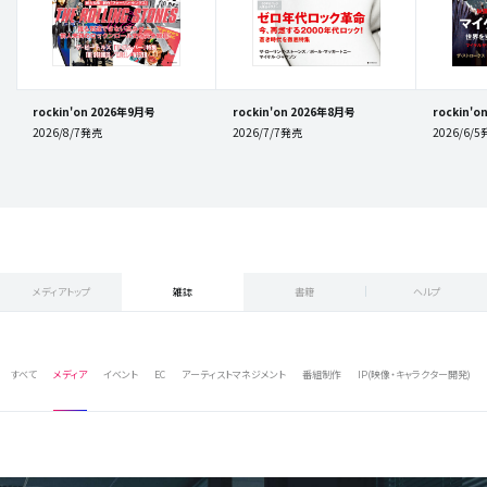
rockin'on 2026年9月号
rockin'on 2026年8月号
rockin'
2026/8/7発売
2026/7/7発売
2026/6/
メディアトップ
雑誌
書籍
ヘルプ
すべて
メディア
イベント
EC
アーティストマネジメント
番組制作
IP(映像・キャラクター開発)