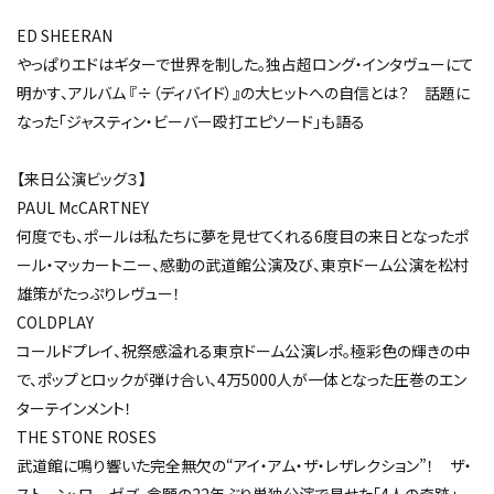
ED SHEERAN
やっぱりエドはギターで世界を制した。独占超ロング・インタヴューにて
明かす、アルバム 『÷（ディバイド）』の大ヒットへの自信とは？ 話題に
なった「ジャスティン・ビーバー殴打エピソード」も語る
【来日公演ビッグ３】
PAUL McCARTNEY
何度でも、ポールは私たちに夢を見せてくれる――6度目の来日となったポ
ール・マッカートニー、感動の武道館公演及び、東京ドーム公演を松村
雄策がたっぷりレヴュー！
COLDPLAY
コールドプレイ、祝祭感溢れる東京ドーム公演レポ。極彩色の輝きの中
で、ポップとロックが弾け合い、4万5000人が一体となった圧巻のエン
ターテインメント！
THE STONE ROSES
武道館に鳴り響いた完全無欠の“アイ・アム・ザ・レザレクション”！ ザ・