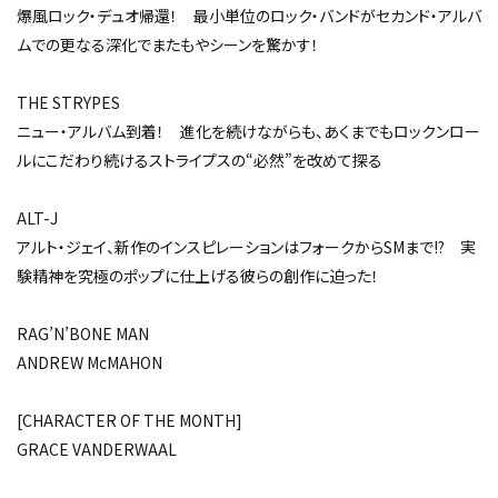
爆風ロック・デュオ帰還！ 最小単位のロック・バンドがセカンド・アルバ
ムでの更なる深化でまたもやシーンを驚かす！
THE STRYPES
ニュー・アルバム到着！ 進化を続けながらも、あくまでもロックンロー
ルにこだわり続けるストライプスの“必然”を改めて探る
ALT-J
アルト・ジェイ、新作のインスピレーションはフォークからSMまで!? 実
験精神を究極のポップに仕上げる彼らの創作に迫った！
RAG’N’BONE MAN
ANDREW McMAHON
[CHARACTER OF THE MONTH]
GRACE VANDERWAAL