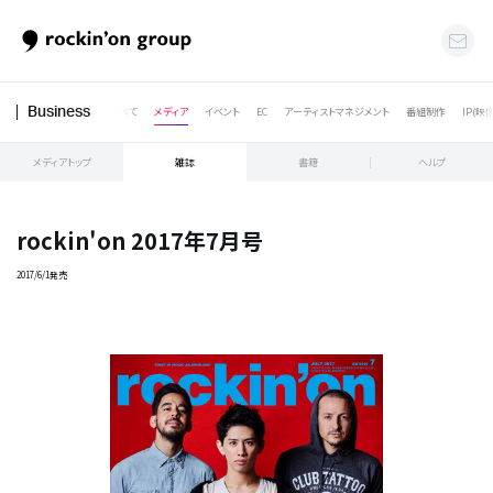
すべて
メディア
イベント
EC
アーティストマネジメント
番組制作
IP(映
Business
メディアトップ
雑誌
書籍
ヘルプ
rockin'on 2017年7月号
2017/6/1発売