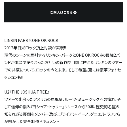
ご購入はこちら
LINKIN PARK×ONE OK ROCK
2017年日米ロック頂上対談が実現!!
現代のシーンを牽引するリンキン・パークとONE OK ROCKの最強2バ
ンドが本音で語り合った――お互いの新作や目前に控えたリンキンのツアー
での共演について、ロックの今と未来、そして希望。更には豪華フォトセ
ッションも!!
U2『THE JOSHUA TREE』
ツアーで出会ったアメリカの原風景、ルーツ・ミュージックへの憧れ、そ
して信仰の悩み――『ヨシュア・トゥリー』リリースから30年、歴史的名盤の
知られざる裏側をメンバー及び、ブライアン・イーノ、ダニエル・ラノワら
が明かした完全制作ドキュメント