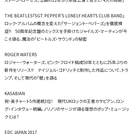
ストーン・ローゼズ、念願の22年ぶり単独公演で見せた「4人の奇跡」
THE BEATLES『SGT. PEPPER’S LONELY HEARTS CLUB BAND』
ロック・アルバムの概念を変えた『サージェント・ペパーズ』を徹底検
証!! 50周年記念盤のミックスを手掛けたジャイルズ・マーティンが今
こそ語る、魔法の「ビートルズ・サウンド」の秘密
ROGER WATERS
ロジャー・ウォーターズ、ピンク・フロイド結成50年とともに25年ぶりの
新作をリリース!! ナイジェル・ゴドリッチと制作した作品について、トラ
ンプ、そして現代の「壁」を語る
KASABIAN
祝・英チャート5作連続1位！ 現代UKロックの王者カサビアン、ロン
グ・インタヴュー続編。ノリノリのサージが語る理想のポップ・ミュージッ
クとは？
EDC JAPAN 2017