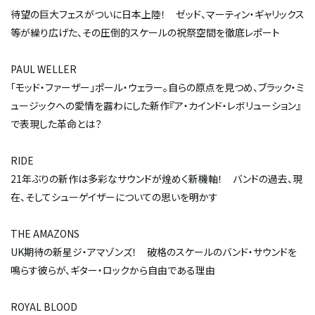
待望の巨大フェスがついに日本上陸！ ゼッド、マーティン・ギャリックス
等が繰り広げた、その圧倒的スケールの祝祭空間を徹底レポート
PAUL WELLER
「モッド・ファーザー」ポール・ウェラー。自らの原点を見つめ、ブラック・ミ
ュージックへの愛情を露わにした新作『ア・カインド・レボリューション』
で表現した革命とは？
RIDE
21年ぶりの新作は多彩なサウンドが煌めく新機軸！ バンドの過去、現
在、そしてシューゲイザーについての思いを明かす
THE AMAZONS
UK期待の新星ジ・アマゾンズ！ 破格のスケールのバンド・サウンドを
鳴らす彼らが、ギター・ロックから自由である理由
ROYAL BLOOD