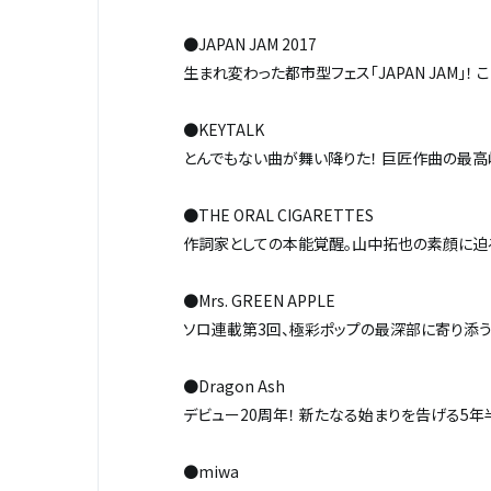
●JAPAN JAM 2017
生まれ変わった都市型フェス「JAPAN JAM」
●KEYTALK
とんでもない曲が舞い降りた！ 巨匠作曲の最高
●THE ORAL CIGARETTES
作詞家としての本能覚醒。山中拓也の素顔に迫
●Mrs. GREEN APPLE
ソロ連載第3回、極彩ポップの最深部に寄り添う
●Dragon Ash
デビュー20周年！ 新たなる始まりを告げる5年半
●miwa