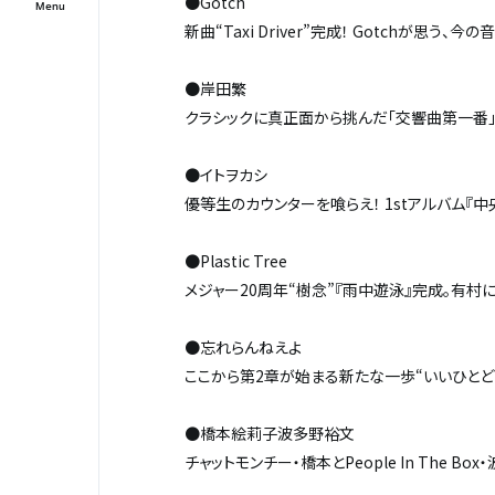
●Gotch
新曲“Taxi Driver”完成！ Gotchが思う、
●岸田繁
クラシックに真正面から挑んだ「交響曲第一番」―
●イトヲカシ
優等生のカウンターを喰らえ！ 1stアルバム『
●Plastic Tree
メジャー20周年“樹念”『雨中遊泳』完成。有村にとって
●忘れらんねえよ
ここから第2章が始まる――新たな一歩“いいひとど
●橋本絵莉子波多野裕文
チャットモンチー・橋本とPeople In The B