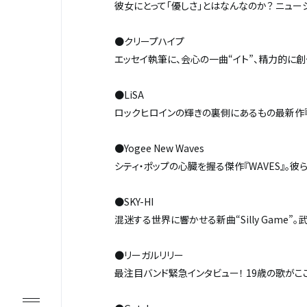
彼女にとって「優しさ」とはなんなのか？ ニュー
●クリープハイプ
エッセイ執筆に、会心の一曲“イト”、精力的に
●LiSA
ロックヒロインの輝きの裏側にあるもの――最新作『LiT
●Yogee New Waves
シティ・ポップの心臓を握る傑作『WAVES』。
●SKY-HI
混迷する世界に響かせる新曲“Silly Game”
●リーガルリリー
最注目バンド緊急インタビュー！ 19歳の歌が