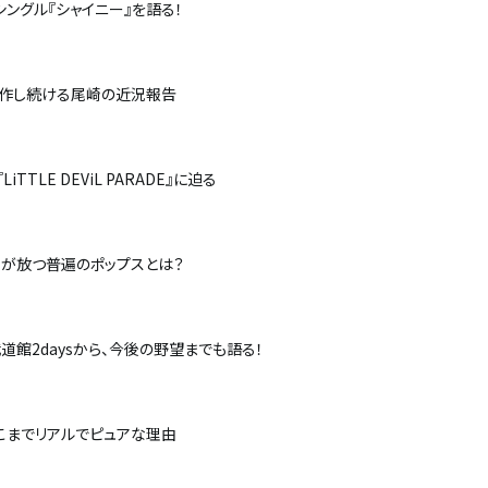
シングル『シャイニー』を語る！
創作し続ける尾崎の近況報告
TLE DEViL PARADE』に迫る
彼らが放つ普遍のポップスとは？
。武道館2daysから、今後の野望までも語る！
ここまでリアルでピュアな理由