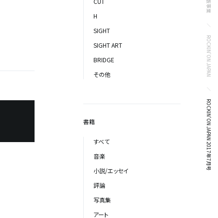
出版事業
CUT
H
SIGHT
ROCKIN’ON JAPAN
SIGHT ART
BRIDGE
その他
ROCKIN'ON JAPAN 2017年7月号
書籍
すべて
音楽
小説/エッセイ
評論
写真集
アート