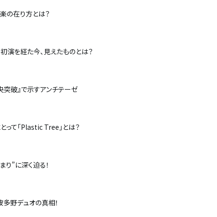
今の音楽の在り方とは？
―初演を経た今、見えたものとは？
中央突破』で示すアンチテーゼ
「Plastic Tree」とは？
まり”に深く迫る！
ox・波多野デュオの真相！