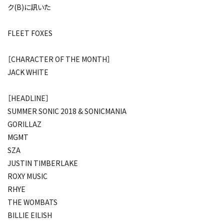
ク(B)に訊いた
FLEET FOXES
［CHARACTER OF THE MONTH］
JACK WHITE
［HEADLINE］
SUMMER SONIC 2018 & SONICMANIA
GORILLAZ
MGMT
SZA
JUSTIN TIMBERLAKE
ROXY MUSIC
RHYE
THE WOMBATS
BILLIE EILISH