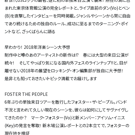
新世代USロックの覇者、遂に初の単独来日公演で襲来！ 熱狂の渦に包
まれた東京体育館公演の完全レポートと、ライブ直前のダン(Vo)とベン
(B)を直撃したインタビューを同時掲載。ジャンルやシーンから常に自由
であり続けるための独自のルール、成功に至るまでのターニング・ポイ
ントなど、ざっくばらんに語る
早わかり！ 2018年洋楽シーン大予想
制作中と噂のあのアーティストの新作は!? 春には大型の来日公演が
続々！ そしてやっぱり気になる国内外フェスのラインナップ!!と、目が
離せない2018年の展望をロッキング・オン編集部が独自に大予想！
是非とも知っておきたいトピック満載でお届けします
FOSTER THE PEOPLE
6年ぶりの単独来日ツアーを敢行したフォスター・ザ・ピープル。バンド
不況と言われて久しい現在のシーンを、彼らは如何にしてサヴァイヴし
てきたのか？ マーク・フォスター(Vo)と新メンバー：アイソム・イニス
(Key)の発言を奪取！ 新木場公演レポートとの2本立てで、フォスターの
現在地を検証