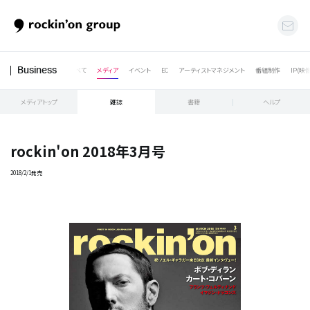
すべて
メディア
イベント
EC
アーティストマネジメント
番組制作
IP(映
Business
メディアトップ
雑誌
書籍
ヘルプ
rockin'on 2018年3月号
2018/2/1発売