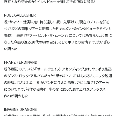
存在となり得たのか? インタビューを通してその所以に迫る！
NOEL GALLAGHER
祝・サマソニ出演決定！ 待ち遠しい夏に先駆けて、現在のノエルを知る
べくU2との南米ツアーに密着したドキュメント&インタビューをドドンと
掲載！ 最新作『フー・ビルト・ザ・ムーン？』についてはもちろん、50歳に
なった今振り返る20代の頃の自分、そしてボノとの友情まで、洗いざら
い語った
FRANZ FERDINAND
新体制初のアルバム『オールウェイズ・アセンディング』は、やっぱり最高
のダンス・ロック・アルバムだった！ 新作についてはもちろん、ニック脱退
の経緯、混沌とした世相がバンドに与えた影響、更には驚き！のアー写
についてまで、前作から約4年半の間にあったあれこれをアレックス
(Vo)が明かした
IMAGINE DRAGONS