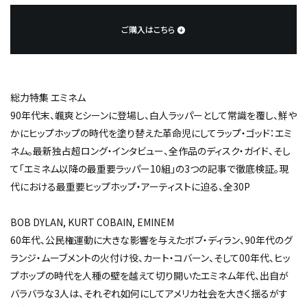
ご購入はこちら
総力特集 エミネム
90年代末、颯爽とシーンに登場し、白人ラッパーとして常識を覆し、鮮や
かにヒップホップの時代を塗り替えた革命児にしてラップ・ゴッド：エミ
ネム。最新独占超ロング・インタビュー、全作品のディスク・ガイド、そし
て「エミネム以降の最重要ラッパー10組」の3つの記事で徹底検証。現
代における最重要ヒップホップ・アーティストに迫る、全30P
BOB DYLAN, KURT COBAIN, EMINEM
60年代、公民権運動に大きな影響を与えたボブ・ディラン、90年代のグ
ランジ・ムーブメントの火付け役、カート・コバーン、そして00年代、ヒッ
プホップの時代を人種の壁を越えて切り開いたエミネム――年代、出自が
バラバラな3人は、それぞれ如何にしてアメリカ社会を大きく揺るがす