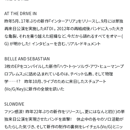
AT THE DRIVE IN
昨年5月、17年ぶりの新作『インターアリア』をリリースし、9月には単独
再来日公演を実施したATDI 。 2012年の再結成後バンドに入った大き
な亀裂、それを乗り越えた経緯など、今だから語れるすべてをオマー(
G) が明かした！ インタビューを含む、リアル・ドキュメント
BELLE AND SEBASTIAN
3枚のEPをコンパイルした新作『ハウ・トゥ・ソルヴ・アワ・ヒューマン・プ
ロブレムス』に詰め込まれているのは、チベット仏教、そして物理
学……! ? 昨年10月、ライブのために来日したスチュアート
(Vo/G/Key)に新作の全貌を訊いた
SLOWDIVE
ファン感涙！ 昨年22年ぶりの新作をリリースし、更にはなんと初(！)の単
独来日公演を実現させたバンドを直撃！ 休止中の各々のソロ活動が
もたらした気づき、そして新作の制作の裏側をレイチェル(Vo/G)とニッ