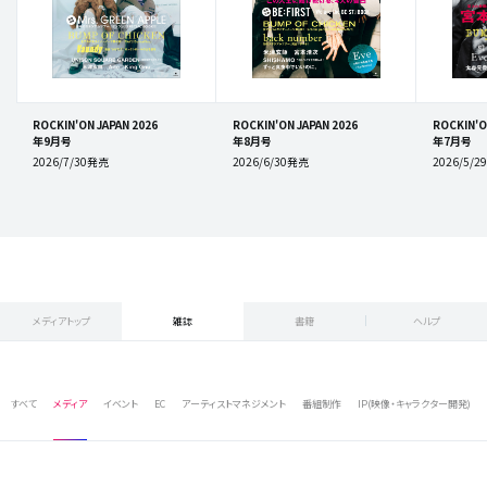
ROCKIN'ON JAPAN 2026
ROCKIN'ON JAPAN 2026
ROCKIN'O
年9月号
年8月号
年7月号
2026/7/30発売
2026/6/30発売
2026/5/
メディアトップ
雑誌
書籍
ヘルプ
すべて
メディア
イベント
EC
アーティストマネジメント
番組制作
IP(映像・キャラクター開発)