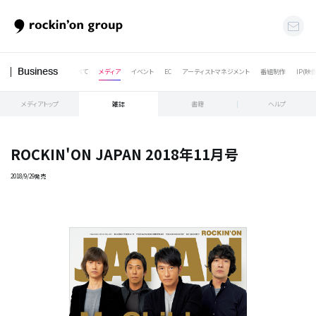
すべて
メディア
イベント
EC
アーティストマネジメント
番組制作
IP(映
Business
メディアトップ
雑誌
書籍
ヘルプ
ROCKIN'ON JAPAN 2018年11月号
2018/9/29発売