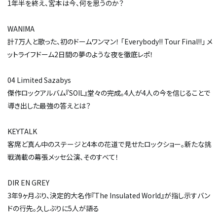
1年半を終え、宮本は今、何を思うのか？
WANIMA
計7万人と歌った、初のドームワンマン！ 「Everybody!! Tour Final!!」 メ
ットライフドーム2日間の夢のような夜を徹底レポ！
04 Limited Sazabys
傑作ロックアルバム『SOIL』堂々の完成。4人が4人の今を信じることで
導き出した最強の答えとは？
KEYTALK
客席ど真ん中のステージと4本の花道で見せたロックショー。新たな挑
戦満載の幕張メッセ公演、そのすべて！
DIR EN GREY
3年9ヶ月ぶり、決定的大名作『The Insulated World』が指し示すバン
ドの行先。久しぶりに5人が語る