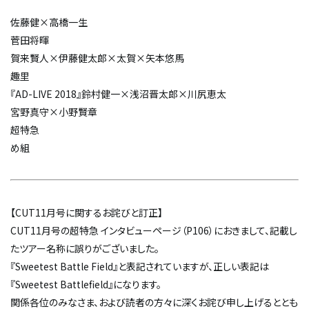
佐藤健×高橋一生
菅田将暉
賀来賢人×伊藤健太郎×太賀×矢本悠馬
趣里
『AD-LIVE 2018』鈴村健一×浅沼晋太郎×川尻恵太
宮野真守×小野賢章
超特急
め組
【CUT11月号に関するお詫びと訂正】
CUT11月号の超特急 インタビューページ（P106）におきまして、記載し
たツアー名称に誤りがございました。
『Sweetest Battle Field』と表記されていますが、正しい表記は
『Sweetest Battlefield』になります。
関係各位のみなさま、および読者の方々に深くお詫び申し上げるととも