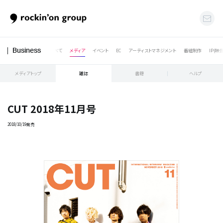
すべて
メディア
イベント
EC
アーティストマネジメント
番組制作
IP(映
Business
メディアトップ
雑誌
書籍
ヘルプ
CUT 2018年11月号
2018/10/19発売