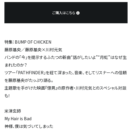
ご購入はこちら
特集：BUMP OF CHICKEN
藤原基央／藤原基央×川村元気
バンドの「今」を提示するふたつの新曲“話がしたいよ”“月虹”はなぜ生
まれたのか？
ツアー「PATHFINDER」を経て深まった、音楽、そしてリスナーへの信頼
を藤原基央がたっぷり語る。
主題歌を手がけた映画『億男』の原作者・川村元気とのスペシャル対談
も！
米津玄師
My Hair is Bad
神様、僕は気づいてしまった