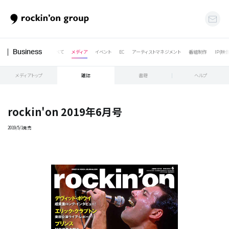
すべて
メディア
イベント
EC
アーティストマネジメント
番組制作
IP(映
Business
メディアトップ
雑誌
書籍
ヘルプ
rockin'on 2019年6月号
2019/5/1発売