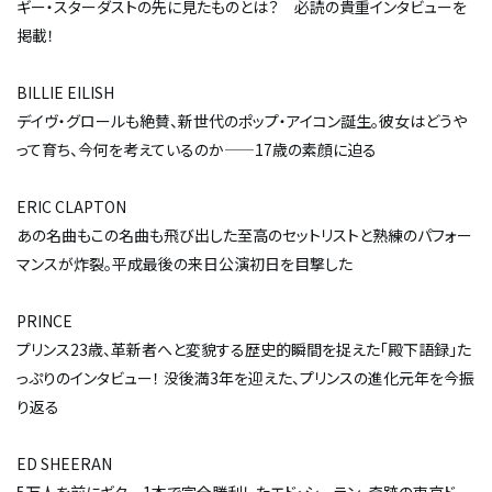
ギー・スターダストの先に見たものとは？ 必読の貴重インタビューを
掲載！
BILLIE EILISH
デイヴ・グロールも絶賛、新世代のポップ・アイコン誕生。彼女はどうや
って育ち、今何を考えているのか——17歳の素顔に迫る
ERIC CLAPTON
あの名曲もこの名曲も飛び出した至高のセットリストと熟練のパフォー
マンスが炸裂。平成最後の来日公演初日を目撃した
PRINCE
プリンス23歳、革新者へと変貌する歴史的瞬間を捉えた「殿下語録」た
っぷりのインタビュー！ 没後満3年を迎えた、プリンスの進化元年を今振
り返る
ED SHEERAN