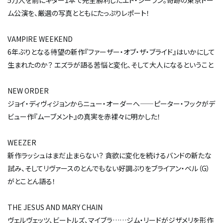
5万人を前にギター1本で完全勝利したエド・シーラン。奇跡の東京ドー
ム公演を、厳選の写真とともにたっぷりレポート！
VAMPIRE WEEKEND
6年ぶりとなる待望の新作『ファーザー・オブ・ザ・ブライド』はいかにして
生まれたのか？ エズラが語る苦悩と変化、そして大人になるということ
NEW ORDER
ジョイ・ディヴィジョンからニュー・オーダーへ——ピーター・フックがデ
ビュー作『ムーブメント』の真実を赤裸々に明かした！
WEEZER
新作ラッシュはまだ止まらない？ 貪欲に変化を続けるバンドの新たな
試み、そしてリヴァースのとんでもない好調ぶりをブライアン・ベル（G）
がとことん語る！
THE JESUS AND MARY CHAIN
ヴェルヴェッツ、ビートルズ、マイブラ……ジム・リードがジザメリを形作