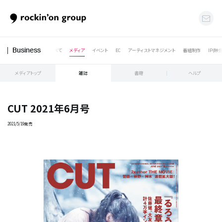
すべて
メディア
イベント
EC
アーティストマネジメント
番組制作
IP(映
Business
メディアトップ
雑誌
書籍
ヘルプ
CUT 2021年6月号
2021/5/19発売