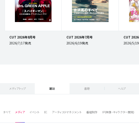
CUT 2026年8月号
CUT 2026年7月号
CUT 202
2026/7/17発売
2026/6/19発売
2026/5/
メディアトップ
雑誌
書籍
ヘルプ
すべて
メディア
イベント
EC
アーティストマネジメント
番組制作
IP(映像・キャラクター開発)