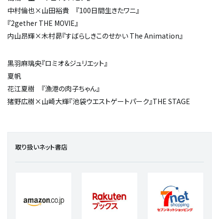
中村倫也
×
山田裕貴 『100日間生きたワニ』
『
2gether THE MOVIE
』
内山昂輝
×
木村昴『すばらしきこのせかい
The Animation
』
黒羽麻璃央『ロミオ＆ジュリエット』
夏帆
花江夏樹 『漁港の肉子ちゃん』
猪野広樹
×
山崎大輝『池袋ウエストゲートパーク』
THE STAGE
取り扱いネット書店