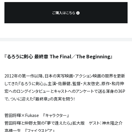
ご購入はこちら
『るろうに剣心
最終章
The Final
／
The Beginning
』
2012
年の第一作以降、日本の実写映画・アクション映画の限界を更新
してきた『るろうに剣心』。主演・佐藤健、監督・大友啓史、原作・和月伸
宏へのロングインタビューとキャストへのアンケートで送る渾身の
36P
で、ついに迎えた『最終章』の真実を問う！
菅田将暉
×
Fukase 『キャラクター』
菅田将暉と仲野太賀の『夢で逢えたら』拡大版 ゲスト：神木隆之介
高橋一生 『フェイクスピア』