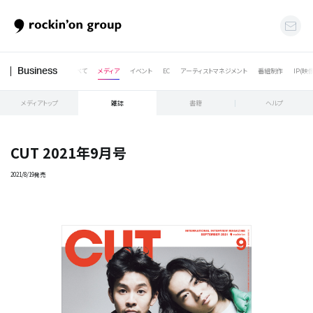
すべて
メディア
イベント
EC
アーティストマネジメント
番組制作
IP(映
Business
メディアトップ
雑誌
書籍
ヘルプ
CUT 2021年9月号
2021/8/19発売