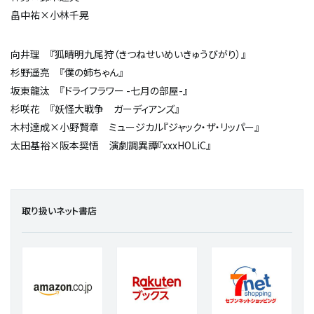
畠中祐×小林千晃
向井理 『狐晴明九尾狩（きつねせいめいきゅうびがり）』
杉野遥亮 『僕の姉ちゃん』
坂東龍汰 『ドライフラワー -七月の部屋-』
杉咲花 『妖怪大戦争 ガーディアンズ』
木村達成×小野賢章 ミュージカル『ジャック・ザ・リッパー』
太田基裕×阪本奨悟 演劇調異譚『xxxHOLiC』
取り扱いネット書店