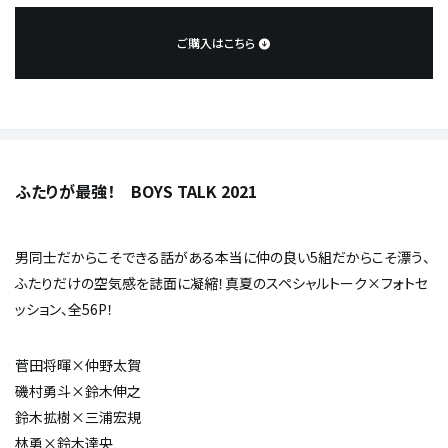
ご購入はこちら
ふたりが最強！ BOYS TALK 2021
男同士だからこそできる話がある――本当に仲の良い5組だからこそ漂う、
ふたりだけの空気感を誌面に凝縮！真夏のスペシャルトーク×フォトセ
ッション、全56P！
菅田将暉×仲野太賀
磯村勇斗×鈴木伸之
鈴木拡樹×三浦宏規
林勇×鈴木達央