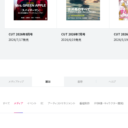
CUT 2026年8月号
CUT 2026年7月号
CUT 202
2026/7/17発売
2026/6/19発売
2026/5/
メディアトップ
雑誌
書籍
ヘルプ
すべて
メディア
イベント
EC
アーティストマネジメント
番組制作
IP(映像・キャラクター開発)