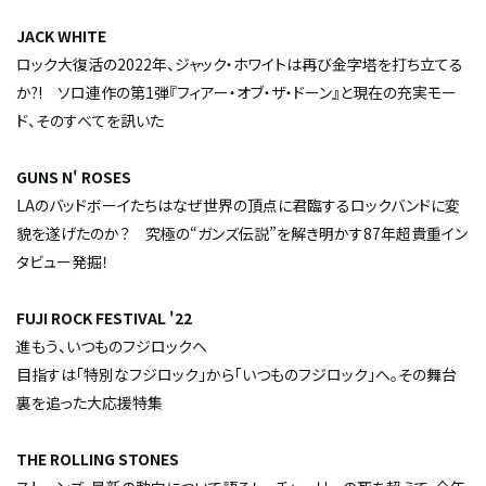
JACK WHITE
ロック大復活の2022年、ジャック・ホワイトは再び金字塔を打ち立てる
か?! ソロ連作の第1弾『フィアー・オブ・ザ・ドーン』と現在の充実モー
ド、そのすべてを訊いた
GUNS N' ROSES
LAのバッドボーイたちはなぜ世界の頂点に君臨するロックバンドに変
貌を遂げたのか？ 究極の“ガンズ伝説”を解き明かす87年超貴重イン
タビュー発掘！
FUJI ROCK FESTIVAL '22
進もう、いつものフジロックへ
目指すは「特別なフジロック」から「いつものフジロック」へ。その舞台
裏を追った大応援特集
THE ROLLING STONES