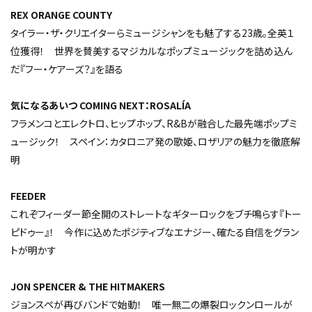
REX ORANGE COUNTY
タイラー・ザ・クリエイターらミュージシャンをも魅了する23歳。全英１
位獲得！ 世界を賛美するマジカルなポップミュージックを詰め込ん
だ『フー・ケアーズ？』を語る
気になるあいつ COMING NEXT：ROSALÍA
フラメンコとエレクトロ、ヒップホップ、R&Bが融合した最先端ポップミ
ュージック！ スペイン：カタロニア発の歌姫、ロザリアの魅力を徹底解
明
FEEDER
これぞフィーダー節全開のストレートなギターロックをブチ鳴らす『トー
ピドゥー』！ 今作に込めたポジティブなエナジー、確たる自信をグラン
トが明かす
JON SPENCER & THE HITMAKERS
ジョンスペが再びバンドで始動！ 唯一無二の爆裂ロックンロールが