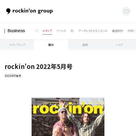
すべて
メディア
イベント
EC
アーティストマネジメント
番組制作
IP(映
Business
メディアトップ
雑誌
書籍
ヘルプ
rockin'on 2022年5月号
2022/04/07発売