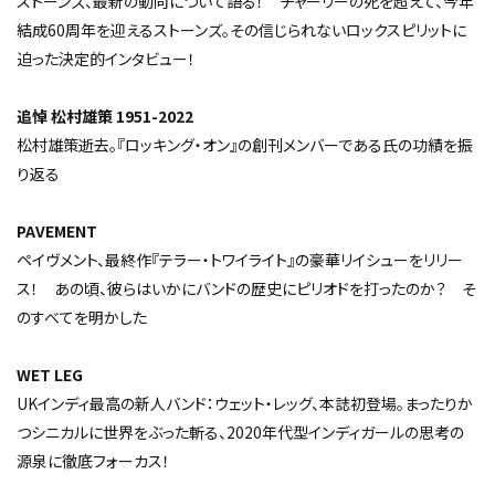
ストーンズ、最新の動向について語る！ チャーリーの死を超えて、今年
結成60周年を迎えるストーンズ。その信じられないロックスピリットに
迫った決定的インタビュー！
追悼 松村雄策 1951-2022
松村雄策逝去。『ロッキング・オン』の創刊メンバーである氏の功績を振
り返る
PAVEMENT
ペイヴメント、最終作『テラー・トワイライト』の豪華リイシューをリリー
ス！ あの頃、彼らはいかにバンドの歴史にピリオドを打ったのか？ そ
のすべてを明かした
WET LEG
UKインディ最高の新人バンド：ウェット・レッグ、本誌初登場。まったりか
つシニカルに世界をぶった斬る、2020年代型インディガールの思考の
源泉に徹底フォーカス！