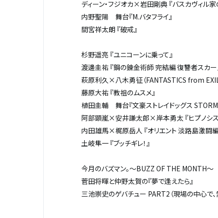
ディーン・フジオカ×岩田剛典 『バスカヴィル家
内野聖陽 舞台『
M.
バタフライ』
間宮祥太朗 『破戒』
杉野遥亮 『ユニコーンに乗って』
渡邊圭祐 『鋼の錬金術師 完結編 復讐者スカ
萩原利久×八木勇征（
FANTASTICS from EXI
藤原大祐 『教祖のムスメ』
植田圭輔 舞台『文豪ストレイドッグス
STORM
阿部顕嵐×安井謙太郎×岸本勇太 『ヒプノシ
内田雄馬×梶原岳人 『オリエント 淡路島激闘編
土岐隼一 『ブッチギレ！』
今月のバズマン。～
BUZZ OF THE MONTH
～
菅田将暉と仲野太賀の『夢で逢えたら』
三池崇史のゲバチュー
PART2
（現場の中心で