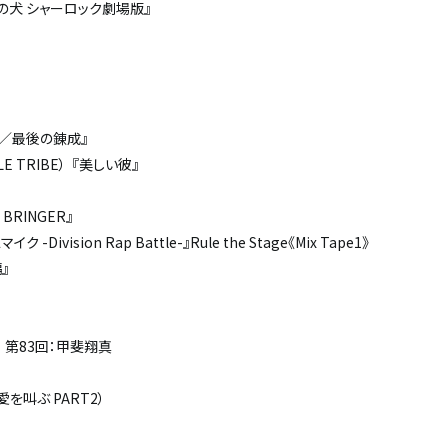
の犬 シャーロック劇場版』
ー／最後の錬成』
LE TRIBE
） 『美しい彼』
 BRINGER
』
スマイク
-Division Rap Battle-
』
Rule the Stage
《
Mix Tape1
》
』
 第
83
回：甲斐翔真
、愛を叫ぶ
PART2
）