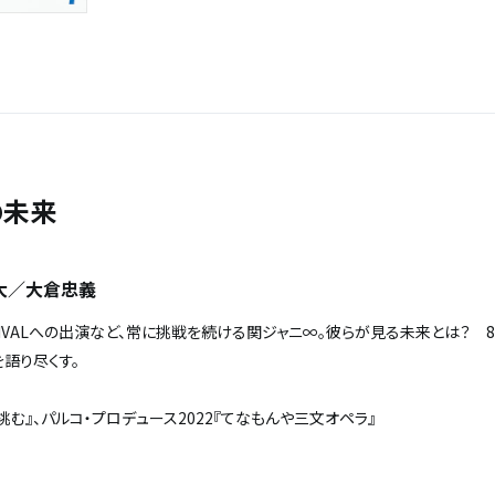
の未来
大／大倉忠義
 FESTIVALへの出演など、常に挑戦を続ける関ジャニ∞。彼らが見る未来とは？
語り尽くす。
挑む』、パルコ・プロデュース
2022
『てなもんや三文オペラ』