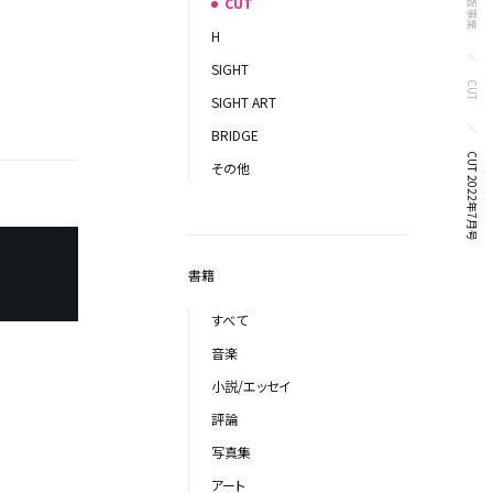
出版事業
CUT
H
SIGHT
CUT
SIGHT ART
BRIDGE
CUT 2022年7月号
その他
書籍
すべて
音楽
小説/エッセイ
評論
写真集
アート