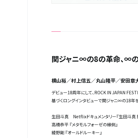
関ジャニ∞の
8
の革命、∞
横山裕／村上信五／丸山隆平／安田章
デビュー18周年にして、ROCK IN JAPAN
基づくロングインタビューで関ジャニ∞の18年を
生田斗真
Netflix
ドキュメンタリー『生田斗真 
高橋恭平 『メタモルフォーゼの縁側』
綾野剛 『オールドルーキー』