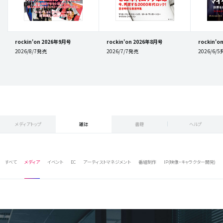
rockin'on 2026年9月号
rockin'on 2026年8月号
rockin'
2026/8/7発売
2026/7/7発売
2026/6/
メディアトップ
雑誌
書籍
ヘルプ
すべて
メディア
イベント
EC
アーティストマネジメント
番組制作
IP(映像・キャラクター開発)