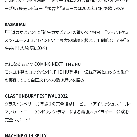
新時代のアンセム満載！ ミューズ4年ぶりの新作『ウィル・オブ・ザ・ピ
ープル』最速レビュー。“預言者”ミューズは2022年に何を歌うのか――
KASABIAN
｢王道カサビアン」と「新生カサビアン」の驚くべき融合＝『ジ・アルケミ
スツ・ユーフォリア』――バンド史上最大の試練を超えて圧倒的な“至福”を
生み出した物語に迫る！
気になるあいつ COMING NEXT：
THE HU
モンゴル発のロックバンド、THE HU登場！ 伝統音楽とロックの融合
の裏側、そして自国文化への熱き思いを語る
GLASTONBURY FESTIVAL 2022
グラストンベリー、3年ぶりの完全復活！ ビリー・アイリッシュ、ポール・
マッカートニー、ケンドリック・ラマーによる最強ヘッドライナー公演を
完全レポート！
MACHINE GUN KELLY