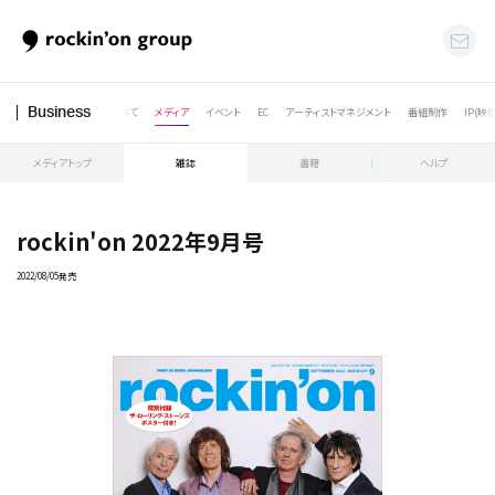
すべて
メディア
イベント
EC
アーティストマネジメント
番組制作
IP(映
Business
メディアトップ
雑誌
書籍
ヘルプ
rockin'on 2022年9月号
2022/08/05発売