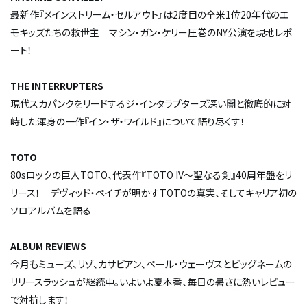
最新作『メインストリーム・セルアウト』は2度目の全米1位――20年代のエ
モキッズたちの救世主＝マシン・ガン・ケリー圧巻のNY公演を現地レポ
ート！
THE INTERRUPTERS
現代スカパンクをリードするジ・インタラプターズ――深い闇と徹底的に対
峙した渾身の一作『イン・ザ・ワイルド』について語り尽くす！
TOTO
80sロックの巨人TOTO、代表作『TOTO IV～聖なる剣』40周年盤をリ
リース！ デヴィッド・ペイチが明かすTOTOの真実、そしてキャリア初の
ソロアルバムを語る
ALBUM REVIEWS
今月もミューズ、リゾ、カサビアン、ペール・ウェーヴスとビッグネームの
リリースラッシュが継続中。いよいよ夏本番、毎日の暑さに熱いレビュー
で対抗します！