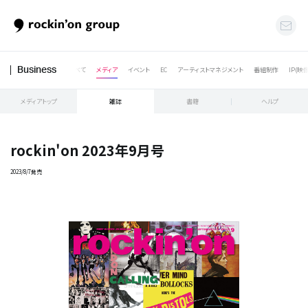
すべて
メディア
イベント
EC
アーティストマネジメント
番組制作
IP(映
Business
メディアトップ
雑誌
書籍
ヘルプ
rockin'on 2023年9月号
2023/8/7発売