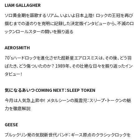
LIAM GALLAGHER
ソロ黄金期を謳歌するリアム、いよいよ日本上陸！ ロックの王冠を再び
掴むまでの道のりを克明に記録した決定版インタビューから、不滅のロ
ックンロールスターの闘いを振り返る
AEROSMITH
70'sハードロックを進化させた超新星エアロスミスは、その後、どう羽
ばたき、どう傷ついたのか？ 1989年、その壮絶な日々を振り返ったイン
タビュー！
気になるあいつ COMING NEXT：SLEEP TOKEN
今月は人気急上昇中！ メタルシーンの風雲児：スリープ・トークンの魅
力を徹底解説
GEESE
ブルックリン発の気鋭新世代バンド：ギース――原点のクラシックロックを