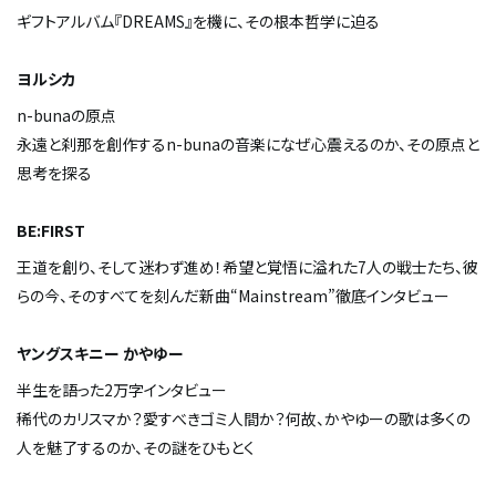
ギフトアルバム『DREAMS』を機に、その根本哲学に迫る
ヨルシカ
n-bunaの原点
永遠と刹那を創作する――n-bunaの音楽になぜ心震えるのか、その原点と
思考を探る
BE:FIRST
王道を創り、そして迷わず進め！――希望と覚悟に溢れた7人の戦士たち、彼
らの今、そのすべてを刻んだ新曲“Mainstream”徹底インタビュー
ヤングスキニー かやゆー
半生を語った2万字インタビュー
稀代のカリスマか？愛すべきゴミ人間か？――何故、かやゆーの歌は多くの
人を魅了するのか、その謎をひもとく