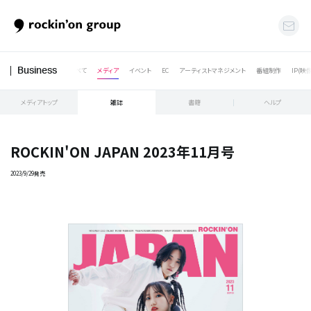
すべて
メディア
イベント
EC
アーティストマネジメント
番組制作
IP(映
Business
メディアトップ
雑誌
書籍
ヘルプ
ROCKIN'ON JAPAN 2023年11月号
2023/9/29発売