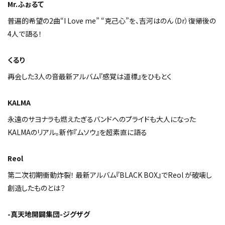
Mr.ふぉるて
普遍的希望の2曲“I Love me” “克己心”を、吉河はのん（Dr）復帰後の
4人で語る！
くるり
再会した3人の音――最新アルバム『感覚は道標』をひもとく
KALMA
永遠のサヨナラも燃えたぎるバンドへのプライドも――大人になった
KALMAのリアル。新作『ムソウ』を超素直に語る
Reol
第二次初期衝動炸裂！ 最新アルバム『BLACK BOX』でReol が破壊し
創造したものとは？
-真天地開闢集団-ジグザグ