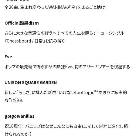
全20曲、生まれ変わったWANIMAの「今」をまるごと聴け！
Official髭男dism
さらに大きな普遍性のほうへ――すべての人生を照らすニューシングル
『Chessboard / 日常』を読み解く
Eve
ポップの最先端で鳴らす命の熱狂――Eve、初のアリーナツアーを検証する
UNISON SQUARE GARDEN
新しい「らしさ」に挑んだ新曲“いけないfool logic”“あまりに写実的
な”に迫る
go!go!vanillas
祝10周年！ バニラズはなぜこんなにも自由に、そして純粋に進化し続
けられるのか？