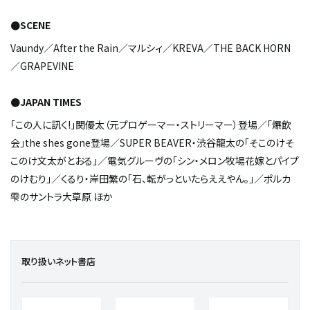
●SCENE
Vaundy／After the Rain／マルシィ／KREVA／THE BACK HORN
／GRAPEVINE
●JAPAN TIMES
「この人に訊く!」関優太（元プロゲーマー・ストリーマー）登場／「爆飲
会」the shes gone登場／SUPER BEAVER・渋谷龍太の「そこのけそ
このけ文太がとおる」／電気グルーヴの「シン・メロン牧場――花嫁とパイプ
のけむり」／くるり・岸田繁の「石、転がっといたらええやん。」／ポルカ
雫のサントラ大草原 ほか
取り扱いネット書店