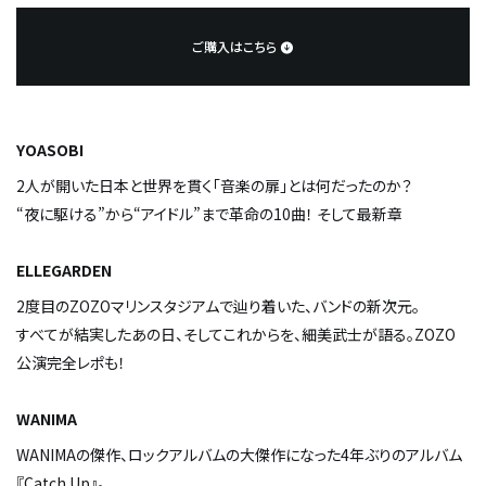
ご購入はこちら
YOASOBI
2人が開いた日本と世界を貫く「音楽の扉」とは何だったのか？
“夜に駆ける”から“アイドル”まで――革命の10曲！ そして最新章
ELLEGARDEN
2度目のZOZOマリンスタジアムで辿り着いた、バンドの新次元。
すべてが結実したあの日、そしてこれからを、細美武士が語る。ZOZO
公演完全レポも！
WANIMA
WANIMAの傑作、ロックアルバムの大傑作になった4年ぶりのアルバム
『Catch Up』。