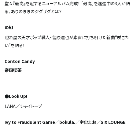
堂々『最高』を冠するニューアルバム完成！ 「最高」を邁進中の3人が語
る、ありのままのジグザグとは？
め組
照れ屋の天才ポップ職人・菅原達也が素直に打ち明けた新曲“咲きた
い”を語る！
Conton Candy
帝国喫茶
●Look Up!
LANA／シャイトープ
Ivy to Fraudulent Game／bokula.／宇宙まお／SIX LOUNGE