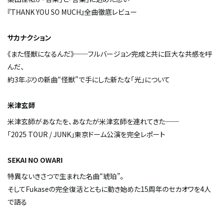
『THANK YOU SO MUCH』全曲徹底レビュー
サカナクション
《また怪獣になるんだ》──フルバージョン完成と共に巨大な共感を呼
んだ、
約3年ぶりの新曲“怪獣”で手にした新たな「光」について
米津玄師
米津玄師があなたを、あなたが米津玄師を連れてきた──
「2025 TOUR / JUNK」東京ドーム公演を完全レポート
SEKAI NO OWARI
特異ないきさつで生まれた名曲“琥珀”。
そしてFukaseの完全復活とともに動き始めた15周年のセカオワを4人
で語る