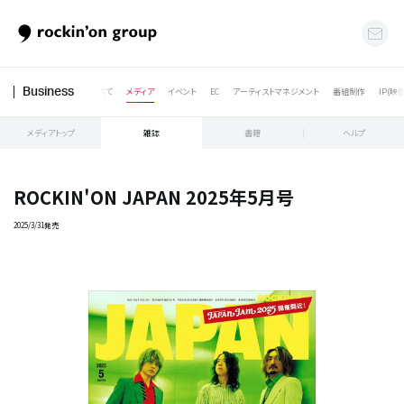
すべて
メディア
イベント
EC
アーティストマネジメント
番組制作
IP(映
Business
メディアトップ
雑誌
書籍
ヘルプ
ROCKIN'ON JAPAN 2025年5月号
2025/3/31発売