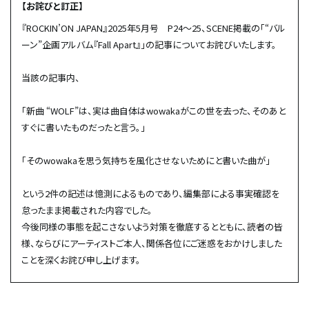
【お詫びと訂正】
『ROCKIN’ON JAPAN』2025年5月号 P24〜25、SCENE掲載の「“バル
ーン”企画アルバム『Fall Apart』」の記事についてお詫びいたします。
当該の記事内、
「新曲 “WOLF”は、実は曲自体はwowakaがこの世を去った、そのあと
すぐに書いたものだったと言う。」
「そのwowakaを思う気持ちを風化させないためにと書いた曲が」
という2件の記述は憶測によるものであり、編集部による事実確認を
怠ったまま掲載された内容でした。
今後同様の事態を起こさないよう対策を徹底するとともに、読者の皆
様、ならびにアーティストご本人、関係各位にご迷惑をおかけしました
ことを深くお詫び申し上げます。