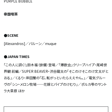
PURPLE BUBBLE
帝国喫茶
●SCENE
[Alexandros]／バルーン／muque
●JAPAN TIMES
「この人に訊く!」鈴木福（俳優）登場／「爆飲会」クリープハイプ・尾崎世
界観 前編／SUPER BEAVER・渋谷龍太の「そこのけそこのけ文太がと
おる」／くるり・岸田繁の「石、転がっといたらええやん。」／電気グルー
ヴの「シン・メロン牧場──花嫁とパイプのけむり」／ポルカ雫のサント
ラ大草原 ほか