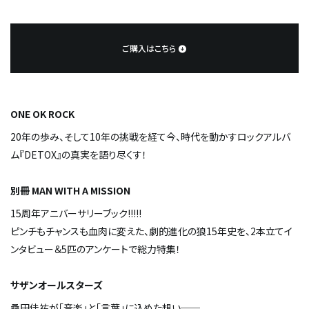
ご購入はこちら
ONE OK ROCK
20年の歩み、そして10年の挑戦を経て今、時代を動かすロックアルバ
ム『DETOX』の真実を語り尽くす！
別冊 MAN WITH A MISSION
15周年アニバーサリーブック!!!!!
ピンチもチャンスも血肉に変えた、劇的進化の狼15年史を、2本立てイ
ンタビュー＆5匹のアンケートで総力特集！
サザンオールスターズ
桑田佳祐が「音楽」と「言葉」に込めた想い──