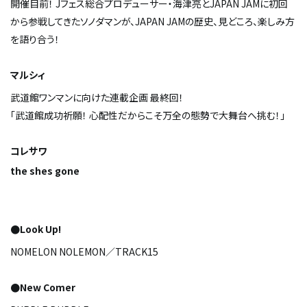
開催目前！ Jフェス総合プロデューサー・海津亮とJAPAN JAMに初回
から参戦してきたソノダマンが、JAPAN JAMの歴史、見どころ、楽しみ方
を語り合う！
マルシィ
武道館ワンマンに向けた連載企画 最終回！
「武道館成功祈願！ 心配性だからこそ万全の態勢で大舞台へ挑む！」
コレサワ
the shes gone
●Look Up!
NOMELON NOLEMON／TRACK15
●New Comer