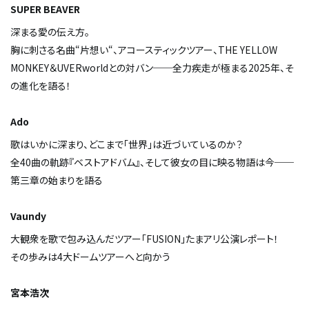
SUPER BEAVER
深まる愛の伝え方。
胸に刺さる名曲“片想い“、アコースティックツアー、THE YELLOW
MONKEY＆UVERworldとの対バン──全力疾走が極まる2025年、そ
の進化を語る！
Ado
歌はいかに深まり、どこまで「世界」は近づいているのか？
全40曲の軌跡『ベストアドバム』、そして彼女の目に映る物語は今──
第三章の始まりを語る
Vaundy
大観衆を歌で包み込んだツアー「FUSION」たまアリ公演レポート！
その歩みは4大ドームツアーへと向かう
宮本浩次