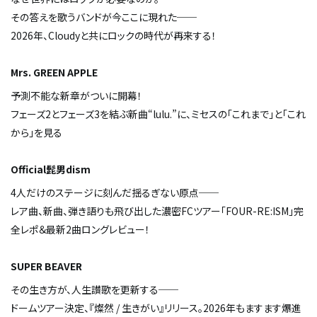
その答えを歌うバンドが今ここに現れた──
2026年、Cloudyと共にロックの時代が再来する！
Mrs. GREEN APPLE
予測不能な新章がついに開幕！
フェーズ2とフェーズ3を結ぶ新曲“lulu.”に、ミセスの「これまで」と「これ
から」を見る
Official髭男dism
4人だけのステージに刻んだ揺るぎない原点──
レア曲、新曲、弾き語りも飛び出した濃密FCツアー「FOUR-RE:ISM」完
全レポ＆最新2曲ロングレビュー！
SUPER BEAVER
その生き方が、人生讃歌を更新する──
ドームツアー決定、『燦然 / 生きがい』リリース。2026年もますます爆進