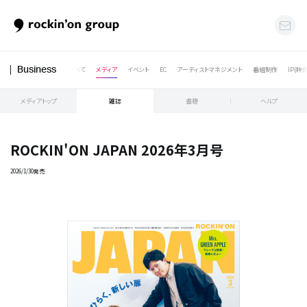
すべて
メディア
イベント
EC
アーティストマネジメント
番組制作
IP(映
Business
メディアトップ
雑誌
書籍
ヘルプ
ROCKIN'ON JAPAN 2026年3月号
2026/1/30発売