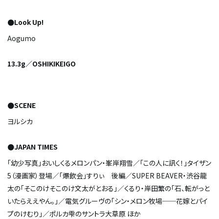
●Look Up!
Aogumo
13.3g／OSHIKIKEIGO
●SCENE
ヨルシカ
●JAPAN TIMES
「幼少写真」おいしくるメロンパン・峯岸翔雪／「この人に訊く！」タイザン
5（漫画家）登場／「爆飲会」すりぃ 後編／SUPER BEAVER・渋谷龍
太の「そこのけそこのけ文太がとおる」／くるり・岸田繁の「石、転がっと
いたらええやん。」／電気グルーヴの「シン・メロン牧場──花嫁とパイ
プのけむり」／ポルカ雫のサントラ大草原 ほか