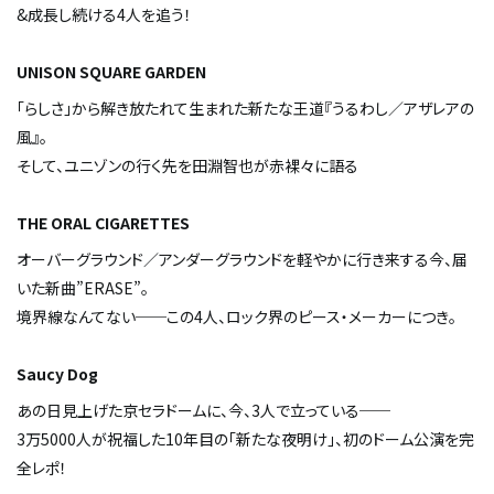
&成長し続ける4人を追う！
UNISON SQUARE GARDEN
「らしさ」から解き放たれて生まれた新たな王道『うるわし／アザレアの
風』。
そして、ユニゾンの行く先を田淵智也が赤裸々に語る
THE ORAL CIGARETTES
オーバーグラウンド／アンダーグラウンドを軽やかに行き来する今、届
いた新曲”ERASE”。
境界線なんてない──この4人、ロック界のピース・メーカーにつき。
Saucy Dog
あの日見上げた京セラドームに、今、3人で立っている──
3万5000人が祝福した10年目の「新たな夜明け」、初のドーム公演を完
全レポ！