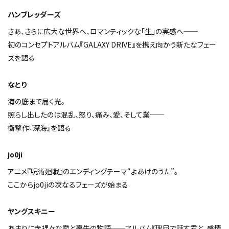
ハンブレッダーズ
さあ、さらに広大な世界へ、ロマンティックな「生」の実感へ──
初のコンセプトアルバム『GALAXY DRIVE』を携え向かう新たなフェー
ズを語る
なとり
海の底まで届く光。
照らし出したのは混乱、怒り、痛み、愛、そして業──
衝撃作『深海』を語る
jo0ji
アニメ『呪術廻戦』のエンディングテーマ“よあけのうた”。
ここからjo0jiの次なるフェーズが始まる
ヤングスキニー
あまりに赤裸々な愛と喪失の物語──アルバム『理屈で話す君と、感情