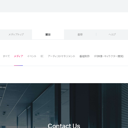
メディアトップ
雑誌
書籍
ヘルプ
すべて
メディア
イベント
EC
アーティストマネジメント
番組制作
IP(映像・キャラクター開発)
Contact Us