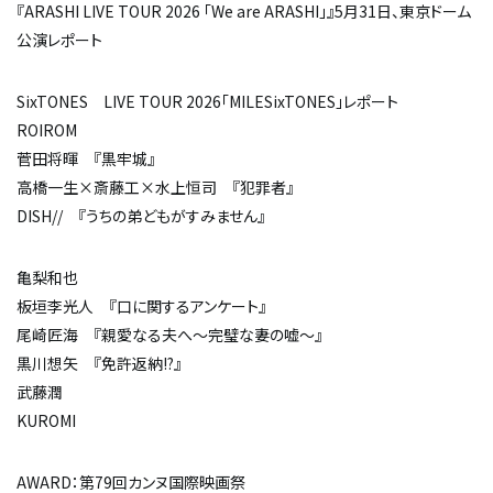
『ARASHI LIVE TOUR 2026 「We are ARASHI」』5月31日、東京ドーム
公演レポート
SixTONES LIVE TOUR 2026「MILESixTONES」レポート
ROIROM
菅田将暉 『黒牢城』
高橋一生×斎藤工×水上恒司 『犯罪者』
DISH// 『うちの弟どもがすみません』
亀梨和也
板垣李光人 『口に関するアンケート』
尾崎匠海 『親愛なる夫へ～完璧な妻の嘘～』
黒川想矢 『免許返納!?』
武藤潤
KUROMI
AWARD：第79回カンヌ国際映画祭