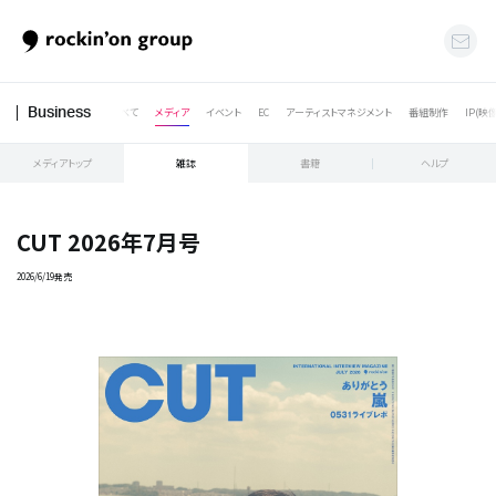
すべて
メディア
イベント
EC
アーティストマネジメント
番組制作
IP(映
Business
メディアトップ
雑誌
書籍
ヘルプ
CUT 2026年7月号
2026/6/19発売