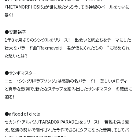
『METAMORPHOSIS』が世に放たれる今、その神秘のベールをついに
暴く！
●安藤裕子
1年８ヶ月ぶりのシングルをリリース！ 出会いと旅立ちをテーマにした
壮大なバラード曲“Raxmaveiti－君が僕にくれたもの－”に秘められ
た想いとは？
●サンボマスター
ニュー・シングル『ラブソング』は感動の名バラード！ 美しいメロディー
と真摯な歌詞で、新たなステップを踏み出したサンボマスターの確信に
迫る！
●a flood of circle
セカンド・アルバム『PARADOX PARADE』をリリース！ 苦難を乗り越
え、怒涛の勢いで制作された今作でさらにタフになった音楽、そしてバ