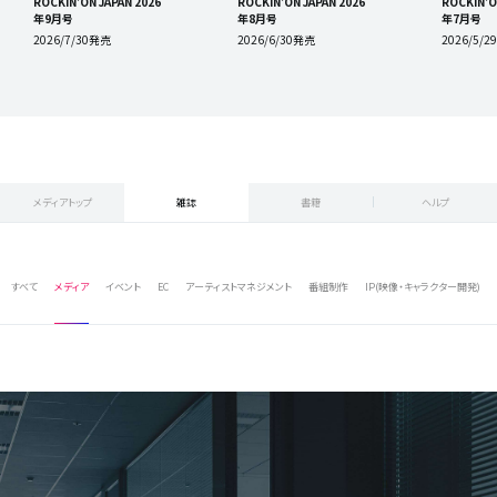
ROCKIN'ON JAPAN 2026
ROCKIN'ON JAPAN 2026
ROCKIN'O
年9月号
年8月号
年7月号
2026/7/30発売
2026/6/30発売
2026/5/
メディアトップ
雑誌
書籍
ヘルプ
すべて
メディア
イベント
EC
アーティストマネジメント
番組制作
IP(映像・キャラクター開発)