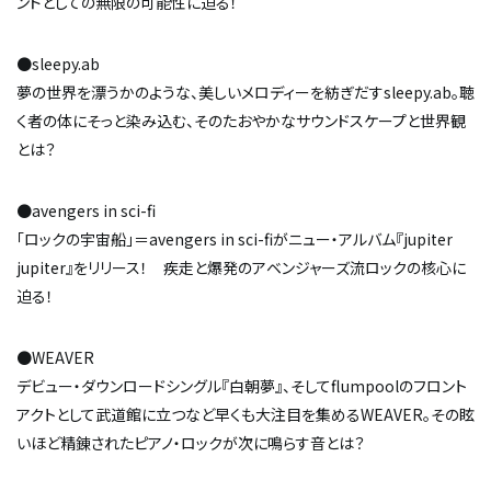
ンドとしての無限の可能性に迫る！
●sleepy.ab
夢の世界を漂うかのような、美しいメロディーを紡ぎだすsleepy.ab。聴
く者の体にそっと染み込む、そのたおやかなサウンドスケープと世界観
とは？
●avengers in sci-fi
「ロックの宇宙船」＝avengers in sci-fiがニュー・アルバム『jupiter
jupiter』をリリース！ 疾走と爆発のアベンジャーズ流ロックの核心に
迫る！
●WEAVER
デビュー・ダウンロードシングル『白朝夢』、そしてflumpoolのフロント
アクトとして武道館に立つなど早くも大注目を集めるWEAVER。その眩
いほど精錬されたピアノ・ロックが次に鳴らす音とは？