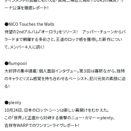
テインメントの真髄ともいえる「直角二等辺三角形TOUR』の横浜アリ
ーナ公演を徹底レポート！
●NICO Touches the Walls
待望の2ndアルバム『オーロラ』をリリース！ アッパー・チューンからバ
ラードまで網羅する多彩さと、王道のロック感を獲得した新作につい
て、メンバー４人に訊く！
●flumpool
大好評の集中連載：個人面談インタヴュー。第３回は寡黙ながら、独特
のキャラとリズム感覚を持ち合わせるベーシスト、尼川元気の素顔に迫
る！
●plenty
10月24日、日本のロック・シーンは新しい幕開けをむかえた。
この「世界」と正面から対峙する衝撃のニュー・カマー＝plenty、
吉祥寺WARPでのワンマン・ライヴレポート！