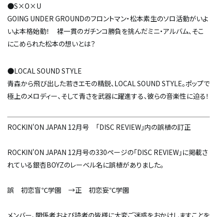
●S×O×U
GOING UNDER GROUNDのフロントマン・松本素生のソロ活動がいよ
いよ本格始動！ 裸一貫のガチンコ勝負を挑んだミニ・アルバム、そこ
にこめられた松本の想いとは？
●LOCAL SOUND STYLE
青森から飛び出した若きエモの精鋭、LOCAL SOUND STYLE。ポップで
極上のメロディー、そして青さを武器に躍進する、彼らの音楽性に迫る！
ROCKIN'ON JAPAN 12月号 「DISC REVIEW」内の誤植の訂正
ROCKIN'ON JAPAN 12月号の330ページの「DISC REVIEW」に掲載さ
れている銀杏BOYZのレーベル名に誤植がありました。
誤 初恋盲℃学園 →正 初恋妄℃学園
メンバー、関係者および読者の皆様に大変ご迷惑をおかけしますことを