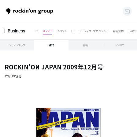
すべて
メディア
イベント
EC
アーティストマネジメント
番組制作
IP(映
Business
メディアトップ
雑誌
書籍
ヘルプ
ROCKIN'ON JAPAN 2009年12月号
2009/11/20発売