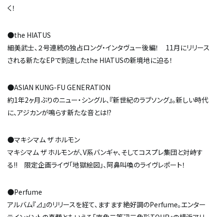
く！
●the HIATUS
細美武士、２号連続の独占ロング・インタヴュー後編！ 11月にリリース
される新たなEPで到達したthe HIATUSの新境地に迫る！
●ASIAN KUNG-FU GENERATION
約1年2ヶ月ぶりのニュー・シングル、『新世紀のラブソング』。新しい時代
に、アジカンが鳴らす新たな音とは!?
●マキシマム ザ ホルモン
マキシマム ザ ホルモンが、V系バンギャ、そしてコスプレ集団と対峙す
る!! 限定企画ライヴ「地獄絵図」、阿鼻叫喚のライヴレポート！
●Perfume
アルバム『⊿』のリリースを経て、ますます絶好調のPerfume。エンター