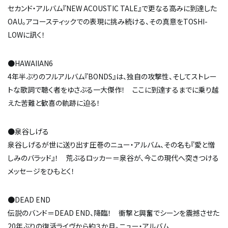
セカンド・アルバム『NEW ACOUSTIC TALE』で更なる高みに到達した
OAU。アコースティックでの表現に挑み続ける、その真意をTOSHI-
LOWに訊く！
●HAWAIIAN6
4年半ぶりのフルアルバム『BONDS』は、独自の攻撃性、そしてストレー
トな歌詞で聴く者をゆさぶる一大傑作！ ここに到達するまでに乗り越
えた苦難と歓喜の軌跡に迫る！
●泉谷しげる
泉谷しげるが世に送り出す圧巻のニュー・アルバム、その名も『愛と憎
しみのバラッド』！ 荒ぶるロッカー＝泉谷が、今この現代へ突きつける
メッセージをひもとく！
●DEAD END
伝説のバンド＝DEAD END、降臨！ 衝撃と興奮でシーンを震撼させた
20年ぶりの復活ライヴから約３か月。ニュー・アルバム