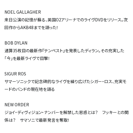
NOEL GALLAGHER
来日公演の記憶が蘇る、英国O2アリーナでのライヴDVDをリリース。次
回作からAKB48までを語った！
BOB DYLAN
通算35枚目の最新作『テンペスト』を発表したディラン。その充実した
「今」を最新ライヴで目撃！
SIGUR ROS
サマーソニックで記念碑的なライヴを繰り広げたシガー・ロス、充実モ
ードのバンドの現在地を語る
NEW ORDER
ジョイ・ディヴィジョン・ナンバーを解禁した思惑とは？ フッキーとの関
係は？ サマソニで最新発言を奪取！