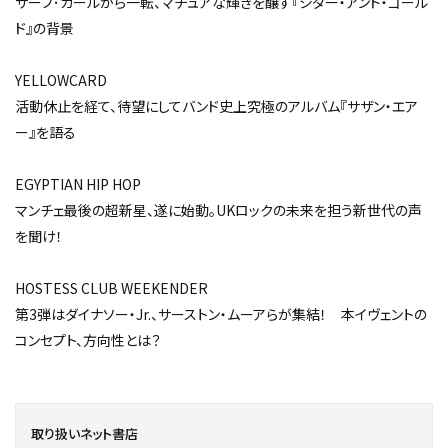
サーフ･ガールから一転、マチュアな輝きを醸す『シダー・アンド・ゴール
ド』の背景
YELLOWCARD
活動休止を経て、待望にしてバンド史上究極のアルバム『サザン・エア
ー』を語る
EGYPTIAN HIP HOP
マンチェ最後の超新星、遂に始動。UKロックの未来を担う新世代の声
を聞け！
HOSTESS CLUB WEEKENDER
第3弾はダイナソー・Jr.、サーストン・ムーアらが集結！ 本イヴェントの
コンセプト、方向性とは？
取り扱いネット書店