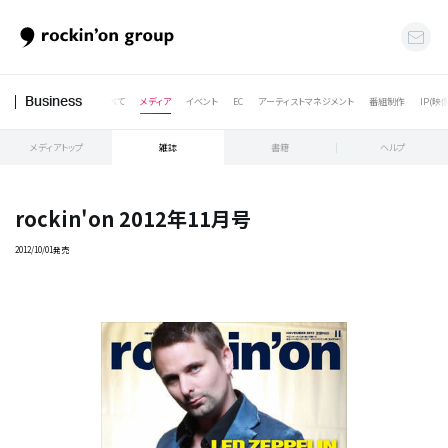
すべて
メディア
イベント
EC
アーティストマネジメント
番組制作
IP(映
Business
メディアトップ
雑誌
書籍
ヘルプ
rockin'on 2012年11月号
2012/10/01発売