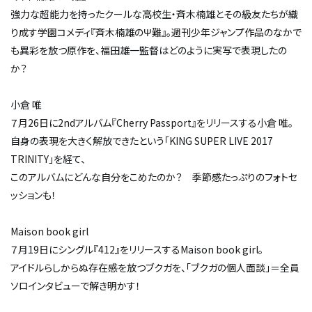
強力な超能力を持ったクールな高校生・斉木楠雄とその級友たちが織
り成す学園コメディ『斉木楠雄のΨ難』。週刊少年ジャンプ作品のなかで
も異彩を放つ原作を、福田雄一監督はどのように実写で表現したの
か？
小倉 唯
７月26日に2ndアルバム『Cherry Passport』をリリースする小倉 唯。
自身の表現を大きく解放できたという「KING SUPER LIVE 2017
TRINITY」を経て、
このアルバムにどんな自分をこめたのか？ 季節感たっぷりのフォトセ
ッションも！
Maison book girl
７月19日にシングル『412』をリリースするMaison book girl。
アイドルらしからぬ存在感を放つブクガを、「ブクガの個人面談」＝全員
ソロインタビューで解き明かす！