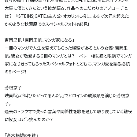
数々の原作作品の実写化を経験してきた古川雄輝。常に原作ファンを
大事に演じてきたという彼が語る、作品へのこだわりのアプローチと
は？ 『STEINS;GATE』主人公・オカリンに扮し、まるで次元を超えた
かのような秋葉原でのスペシャルフォトは必見！
吉岡里帆 「吉岡里帆、マンガ家になる」
一冊のマンガで人生を変えてもらった経験があるという女優・吉岡里
帆。彼女が敬愛する６冊のマンガとは？ ベレー帽に猫と眼鏡でマンガ
家になりきってもらったスペシャルフォトとともに、マンガ愛を語る必読
の８ページ！
芳根京子
映画『心が叫びたがってるんだ。』でヒロインの成瀬順を演じた芳根京
子。
過去のトラウマで失った言葉や関係性を歌を通して取り戻していく難役
に彼女はどう挑んだのか？
『斉木楠雄のΨ難』