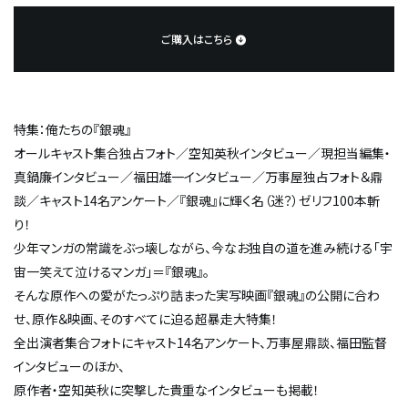
ご購入はこちら
特集：俺たちの『銀魂』
オールキャスト集合独占フォト／空知英秋インタビュー／現担当編集・
真鍋廉インタビュー／福田雄一インタビュー／万事屋独占フォト＆鼎
談／キャスト14名アンケート／『銀魂』に輝く名（迷？）ゼリフ100本斬
り！
少年マンガの常識をぶっ壊しながら、今なお独自の道を進み続ける「宇
宙一笑えて泣けるマンガ」＝『銀魂』。
そんな原作への愛がたっぷり詰まった実写映画『銀魂』の公開に合わ
せ、原作＆映画、そのすべてに迫る超暴走大特集！
全出演者集合フォトにキャスト14名アンケート、万事屋鼎談、福田監督
インタビューのほか、
原作者・空知英秋に突撃した貴重なインタビューも掲載！