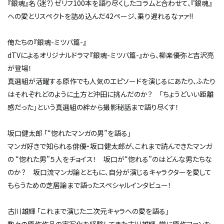
『銀魂』名（迷？）ゼリフ100本を語り尽くしたコラムと合わせて、『銀魂』
への愛とリスペクトを詰め込んだ42ページ、乗り遅れるなァァ!!
俺たちの『銀魂-ミツバ篇-』
dTVによるオリジナルドラマ『銀魂-ミツバ篇-』から、柳楽優弥と吉沢亮
が登場！
真選組が活躍する原作でも人気のエピソードを演じるにあたり、ふたり
はそれぞれどのように土方と沖田に挑んだのか？ 「ちょうどいい距離
感だった」という真選組の絆から撮影秘話まで語り尽くす！
坂口健太郎 「“惚れたマンガの男”を語る」
マンガ好きで知られる俳優・坂口健太郎が、これまで読んできたマンガ
の “惚れた男”５人をチョイス！ 坂口が“惚れる”のはどんな男たちな
のか？ 坂口流マンガ論とともに、自分が演じるキャラクターを愛して
もらうための芝居論まで語ったスペシャルインタビュー！
古川雄輝 「これまで演じた二次元キャラへの愛を語る」