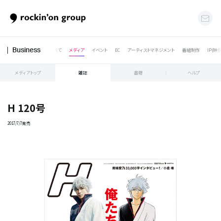
すべて
メディア
イベント
EC
アーティストマネジメント
番組制作
IP(映
Business
メディアトップ
雑誌
書籍
ヘルプ
H 120号
2017/7/7発売