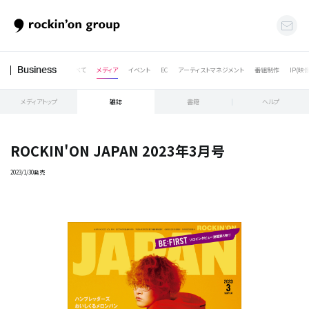
すべて
メディア
イベント
EC
アーティストマネジメント
番組制作
IP(映
Business
メディアトップ
雑誌
書籍
ヘルプ
ROCKIN'ON JAPAN 2023年3月号
2023/1/30発売