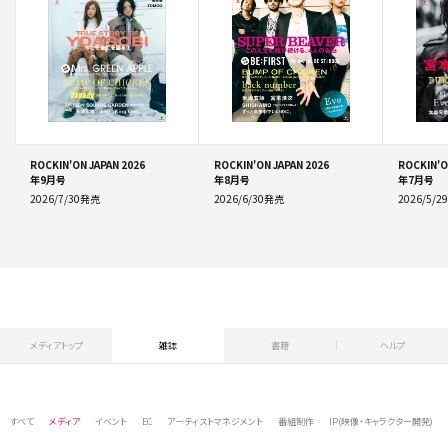
ROCKIN'ON JAPAN 2026
ROCKIN'ON JAPAN 2026
ROCKIN'O
年9月号
年8月号
年7月号
2026/7/30発売
2026/6/30発売
2026/5/
メディアトップ
雑誌
書籍
ヘルプ
すべて
メディア
イベント
EC
アーティストマネジメント
番組制作
IP(映像・キャラクター開発)