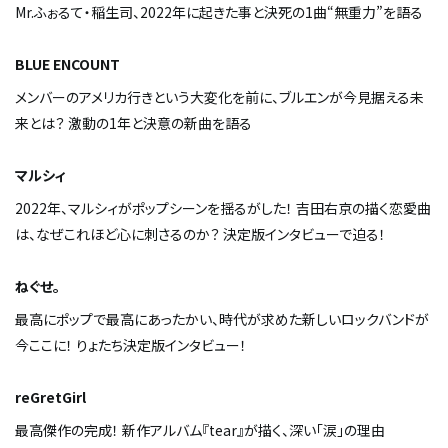
Mr.ふぉるて・稲生司、2022年に起きた事と決死の1曲“無重力”を語る
BLUE ENCOUNT
メンバーのアメリカ行きという大変化を前に、ブルエンが今見据える未
来とは？ 激動の1年と決意の新曲を語る
マルシィ
2022年、マルシィがポップシーンを揺るがした！ 吉田右京の描く恋愛曲
は、なぜこれほど心に刺さるのか？ 決定版インタビューで迫る！
ねぐせ。
最高にポップで最高にあったかい、時代が求めた新しいロックバンドが
今ここに！ りょたち決定版インタビュー！
reGretGirl
最高傑作の完成！ 新作アルバム『tear』が描く、深い「涙」の理由