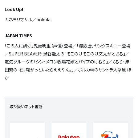
Look Up!
カネヨリマサル／bokula.
JAPAN TIMES
「この人に訊く!」鬼頭明里（声優）登場／「爆飲会」ヤングスキニー登場
／SUPER BEAVER・渋谷龍太の「そこのけそこのけ文太がとおる」／
電気グルーヴの「シン・メロン牧場――花嫁とパイプのけむり」／くるり・岸
田繁の「石、転がっといたらええやん。」／ポルカ雫のサントラ大草原 ほ
か
取り扱いネット書店