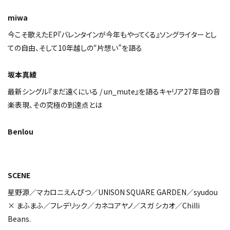
miwa
今こそ歌えたEP『バレンタインが今年もやってくる』――ソングライターとし
ての自由、そして10年越しの“片想い”を語る
坂本真綾
最新シングル『まだ遠くにいる / un_mute』を語る――キャリア27年目の音
楽表現、その究極の到達点とは
Benlou
SCENE
星野源／マカロニえんぴつ／UNISON SQUARE GARDEN／syudou
× まふまふ／フレデリック／カネコアヤノ／スガ シカオ／Chilli
Beans.