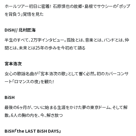
ホールツアー初日に密着！ 石原慎也の故郷・島根でサウシーの「ポップ
を背負う」覚悟を見た
DISH// 北村匠海
半生のすべて、2万字インタビュー。孤独とは、音楽とは、バンドとは、仲
間とは、未来とは――25年の歩みを今初めて語る
宮本浩次
女心の歌謡名曲が「宮本浩次の歌」として響く必然。初のカバーコンサ
ート「ロマンスの夜」を観た！
BiSH
最後の6ヶ月が、ついに始まる――生涯をかけた夢の東京ドーム、そして解
散。6人の胸の内を、今、解き放つ
BiSH「the LAST BiSH DAYS」