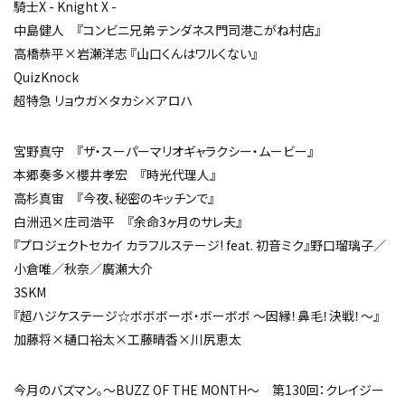
騎士X - Knight X -
中島健人 『コンビニ兄弟 テンダネス門司港こがね村店』
高橋恭平×岩瀬洋志 『山口くんはワルくない』
QuizKnock
超特急 リョウガ×タカシ×アロハ
宮野真守 『ザ・スーパーマリオギャラクシー・ムービー』
本郷奏多×櫻井孝宏 『時光代理人』
高杉真宙 『今夜、秘密のキッチンで』
白洲迅×庄司浩平 『余命3ヶ月のサレ夫』
『プロジェクトセカイ カラフルステージ! feat. 初音ミク』野口瑠璃子／
小倉唯／秋奈／廣瀬大介
3SKM
『超ハジケステージ☆ボボボーボ・ボーボボ ～因縁！鼻毛！決戦！～』
加藤将×樋口裕太×工藤晴香×川尻恵太
今月のバズマン。～BUZZ OF THE MONTH～ 第130回：クレイジー