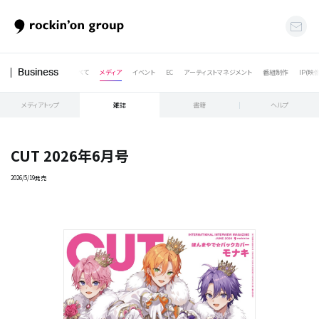
すべて
メディア
イベント
EC
アーティストマネジメント
番組制作
IP(映
Business
メディアトップ
雑誌
書籍
ヘルプ
CUT 2026年6月号
2026/5/19発売