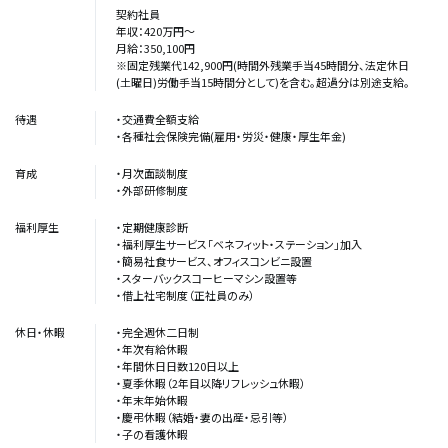
契約社員
年収：420万円～
月給：350,100円
※固定残業代142,900円(時間外残業手当45時間分、法定休日
(土曜日)労働手当15時間分として)を含む。超過分は別途支給。
待遇
・交通費全額支給
・各種社会保険完備(雇用・労災・健康・厚生年金)
育成
・月次面談制度
・外部研修制度
福利厚生
・定期健康診断
・福利厚生サービス「ベネフィット・ステーション」加入
・簡易社食サービス、オフィスコンビニ設置
・スターバックスコーヒーマシン設置等
・借上社宅制度（正社員のみ）
休日・休暇
・完全週休二日制
・年次有給休暇
・年間休日日数120日以上
・夏季休暇（2年目以降リフレッシュ休暇）
・年末年始休暇
・慶弔休暇（結婚・妻の出産・忌引等）
・子の看護休暇