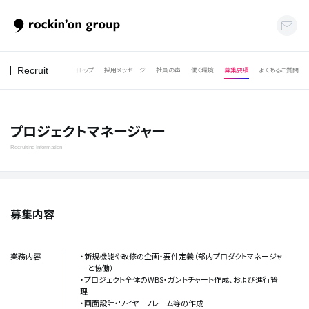
Recruit
採用トップ
採用メッセージ
社員の声
働く環境
募集要項
よくあるご質問
プロジェクトマネージャー
Recruiting Information
募集内容
業務内容
・新規機能や改修の企画・要件定義（部内プロダクトマネージャ
ーと協働）
・プロジェクト全体のWBS・ガントチャート作成、および進行管
理
・画面設計・ワイヤーフレーム等の作成