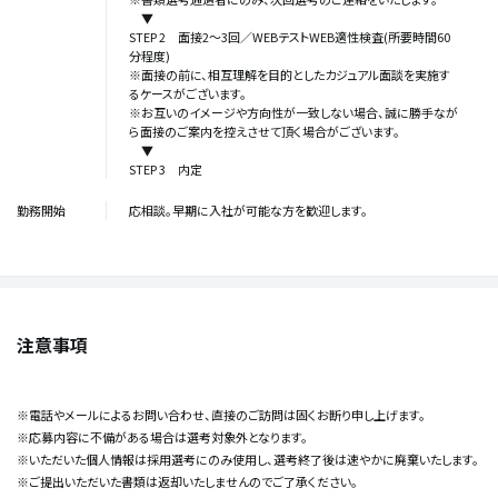
▼
STEP 2 面接2〜3回／WEBテストWEB適性検査(所要時間60
分程度)
※面接の前に、相互理解を目的としたカジュアル面談を実施す
るケースがございます。
※お互いのイメージや方向性が一致しない場合、誠に勝手なが
ら面接のご案内を控えさせて頂く場合がございます。
▼
STEP 3 内定
勤務開始
応相談。早期に入社が可能な方を歓迎します。
注意事項
※電話やメールによるお問い合わせ、直接のご訪問は固くお断り申し上げます。
※応募内容に不備がある場合は選考対象外となります。
※いただいた個人情報は採用選考にのみ使用し、選考終了後は速やかに廃棄いたします。
※ご提出いただいた書類は返却いたしませんのでご了承ください。