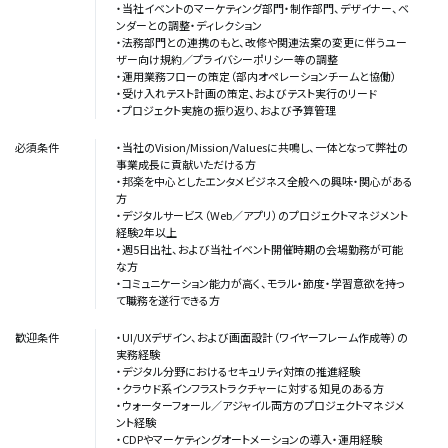
・当社イベントのマーケティング部門・制作部門、デザイナー、ベ
ンダーとの調整・ディレクション
・法務部門との連携のもと、改修や関連法案の変更に伴うユー
ザー向け規約／プライバシーポリシー等の調整
・運用業務フローの策定（部内オペレーションチームと協働）
・受け入れテスト計画の策定、およびテスト実行のリード
・プロジェクト実施の振り返り、および予算管理
必須条件
・当社のVision/Mission/Valuesに共鳴し、一体となって弊社の
事業成長に貢献いただける方
・邦楽を中心としたエンタメビジネス全般への興味・関心がある
方
・デジタルサービス（Web／アプリ）のプロジェクトマネジメント
経験2年以上
・週5日出社、および当社イベント開催時期の会場勤務が可能
な方
・コミュニケーション能力が高く、モラル・節度・学習意欲を持っ
て職務を遂行できる方
歓迎条件
・UI/UXデザイン、および画面設計（ワイヤーフレーム作成等）の
実務経験
・デジタル分野におけるセキュリティ対策の推進経験
・クラウド系インフラストラクチャーに対する知見のある方
・ウォーターフォール／アジャイル両方のプロジェクトマネジメ
ント経験
・CDPやマーケティングオートメーションの導入・運用経験