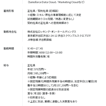
（Salesforce Data Cloud／Marketing Cloudなど）
雇用形態
正社員／契約社員（応相談）
※経験・スキル・弊社の事業理解度に応じて決定
試用期間あり（3ヶ月間／待遇に変更なし）
契約社員の正社員への登用実績あり
勤務地会社
株式会社ロッキング・オン・ホールディングス
東京都渋谷区渋谷2-24-12 渋谷スクランブルスクエア27F
JR等各線 渋谷駅直結
勤務時間
9：45～17：45
休憩時間：60分（12:00～13:00）
時間外労働有無：有
給与
正社員
年収：570万円～
月給：385,200円～
※経験・年齢により応相談
※固定残業代(時間外残業手当45時間分、法定休日(土曜日)労
働手当15時間分として)月157,200円～を含む
※固定残業時間の超過分は別途支給
賞与：年2回 （夏季・冬季）
※初年度はなし
※上記に別途、業績に連動した決算賞与あり