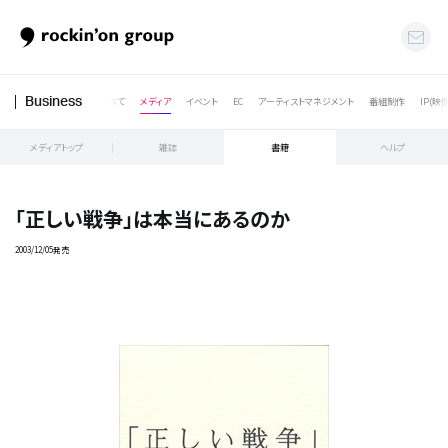
すべて
メディア
イベント
EC
アーティストマネジメント
番組制作
IP(映
Business
メディアトップ
雑誌
書籍
ヘルプ
「正しい戦争｣は本当にあるのか
2003/12/05発売