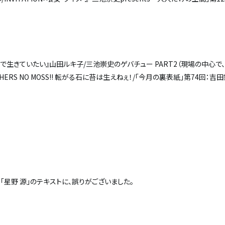
で生きていたい』山田ルキ子/三池崇史のゲバチュー PART2（現場の中心で
GATHERS NO MOSS!! 転がる石に苔は生えねぇ！/「今月の裏表紙」第74回：吉
の「星野 源」のテキストに、誤りがございました。