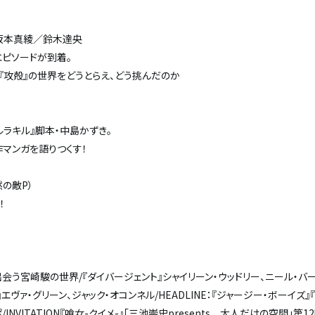
rs』 坂本真綾／鈴木達央
エピソードが到着。
『攻殻』の世界をどうとらえ、どう挑んだのか
ルラキル』脚本・中島かずき。
マンガを語りつくす！
自然の敵P）
！
び出会う宮崎駿の世界/『ダイバージェント』シャイリーン・ウッドリー、ニール・バ
』エヴァ・グリーン、ジャック・オコンネル/HEADLINE：『ジャージー・ボーイズ』
VITATION『喰女-クイメ-』「三池崇史presents 大人だけの空間」第12回