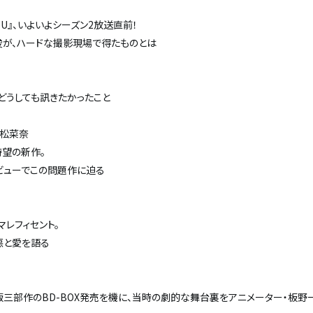
U』、いよいよシーズン2放送直前！
俊が、ハードな撮影現場で得たものとは
どうしても訊きたかったこと
／小松菜奈
待望の新作。
ビューでこの問題作に迫る
レフィセント。
悪と愛を語る
場版三部作のBD-BOX発売を機に、当時の劇的な舞台裏をアニメーター・板野