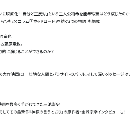
いに映画化！「自分と正反対」という主人公和希を能年玲奈はどう演じたのか
ひもとくコラム「『ホッドロード』を紡ぐ3つの物語」も掲載
藤原竜也
じる藤原竜也。
力的に演じることができるのか？
の大作映画に！ 壮絶な人間とパラサイトのバトル、そして深いメッセージは
の映画を数多く手がけてきた三池崇史。
してその最新作『神様の言うとおり』の原作者・金城宗幸インタビューも！