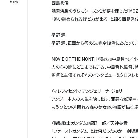
西島秀俊
話題沸騰のうちにシーズン1が幕を閉じた『MOZ
「追い詰められるほど力が出る」と語る西島秀
星野 源
星野 源、正面から答える。完全復活にあたって、
MOVIE OF THE MONTH『渇き。』中島哲也
人の心の闇にどこまでも迫る、中島哲也監督、
監督と主演それぞれのインタビュー＆クロスレ
『マレフィセント』 アンジェリーナ・ジョリー
アンジー本人の人生を映し出す、邪悪な妖精＝マ
もうひとつの『眠れる森の美女』の物語が描く、
『機動戦士ガンダム』板野一郎／天神英貴
「ファーストガンダム」とは何だったのか―― 劇