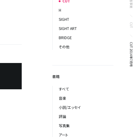
出版事業
CUT
H
SIGHT
CUT
SIGHT ART
BRIDGE
CUT 2014年7月号
その他
書籍
すべて
音楽
小説/エッセイ
評論
写真集
アート