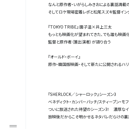
なんと原作者・いがらしみきおによる裏話満載
そしてロケ現場密着レポと松尾スズキ監督イン
『TOKYO TRIBE』 園子温×井上三太
もっとも映画化が望まれてきた、でも誰も映画
監督と原作者（兼出演者）が語り合う
『オールド・ボーイ』
原作・韓国版映画・そして新たに公開されるハリウ
『SHERLOCK／シャーロック』シーズン3
ベネディクト・カンバーバッチ/スティーブン・モフ
ついに放送された待望のシーズン3！ 濃厚なイ
放映後だからこそ明かせるネタバレだらけの裏