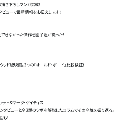
の描き下ろしマンガ掲載！
タビューで最新情報をお伝えします！
化できなかった傑作を園子温が撮った！
ッド版映画。3つの『オールド・ボーイ』比較検証！
ァット＆マーク・ゲイティス
ンタビューと全3話のツボを解説したコラムでその全貌を振り返る。
話も！