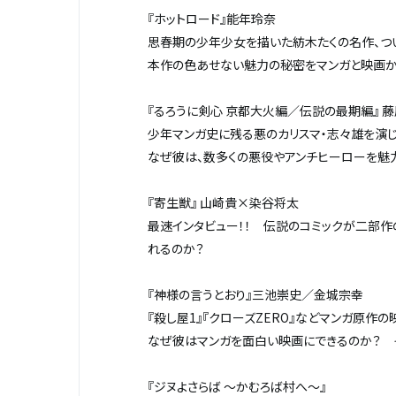
『ホットロード』能年玲奈
思春期の少年少女を描いた紡木たくの名作、つ
本作の色あせない魅力の秘密をマンガと映画から
『るろうに剣心 京都大火編／伝説の最期編』 
少年マンガ史に残る悪のカリスマ・志々雄を演
なぜ彼は、数多くの悪役やアンチヒーローを魅
『寄生獣』 山崎貴×染谷将太
最速インタビュー！！ 伝説のコミックが二部作
れるのか？
『神様の言うとおり』三池崇史／金城宗幸
『殺し屋1』『クローズZERO』などマンガ原作
なぜ彼はマンガを面白い映画にできるのか？ そ
『ジヌよさらば ～かむろば村へ～』