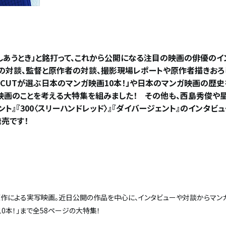
愛しあうとき」と銘打って、これから公開になる注目の映画の俳優のイ
の対談、監督と原作者の対談、撮影現場レポートや原作者描きおろ
「CUTが選ぶ日本のマンガ映画10本！」や日本のマンガ映画の歴
映画のことを考える大特集を組みました！ その他も、西島秀俊や星
ント』『300〈スリーハンドレッド〉』『ダイバージェント』のインタビ
発売です！
原作による実写映画。近日公開の作品を中心に、インタビューや対談からマン
10本！」まで全58ページの大特集！