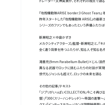
トレーター・天神英貴が、それぞれの視点で語る
『攻殻機動隊ARISE border:3 Ghost Tea
昨年スタートした『攻殻機動隊 ARISE』の最新
シリーズのファンでもあったという声優ふたりは
新房昭之×中島かずき
メカクシティアクターズ』監督・新房昭之と、『キ
全く違う背景を持つふたりが、知る人ぞ知る名作
滝善充(9mm Parabellum Bullet)×じん（
異なる武器でロックに挑むふたりの対談が実現
世代もジャンルも超えて、ロックの未来を語る
その他の記事/テキスト
「ジブリがいっぱいCOLLECTION」今こそ再
督）/『300〈スリーハンドレッド〉～帝国の進撃～
クス』『インターステラー』/カンヌ国際映画祭レポ/IN