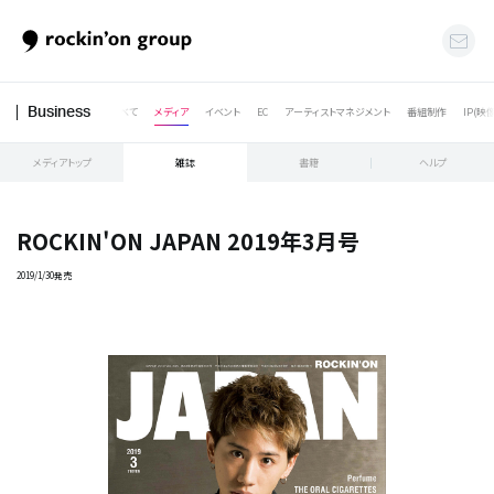
すべて
メディア
イベント
EC
アーティストマネジメント
番組制作
IP(映
Business
メディアトップ
雑誌
書籍
ヘルプ
ROCKIN'ON JAPAN 2019年3月号
2019/1/30発売