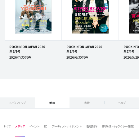
ROCKIN'ON JAPAN 2026
ROCKIN'ON JAPAN 2026
ROCKIN'O
年9月号
年8月号
年7月号
2026/7/30発売
2026/6/30発売
2026/5/
メディアトップ
雑誌
書籍
ヘルプ
すべて
メディア
イベント
EC
アーティストマネジメント
番組制作
IP(映像・キャラクター開発)