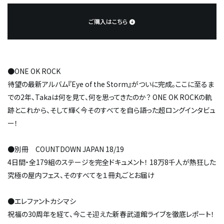
ご購入はこちら
●ONE OK ROCK
待望の最新アルバム『Eye of the Storm』がついに完成。ここに至るま
での2年、Takaは何を見て、何を思ってきたのか？ ONE OK ROCKの軌
跡とこれから、そして輝く今――そのすべてを自ら語った超ロングインタビュ
ー！
●別冊 COUNTDOWN JAPAN 18/19
4日間・全179組のステージを完全ドキュメント！ 18万8千人が熱狂した
究極の屋内フェス、そのすべてを１冊丸ごとお届け
●エレファントカシマシ
祝福の30周年を経て、今こそ迎えた新春武道館ライブを徹底レポート！