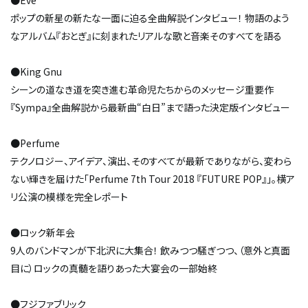
●Eve
ポップの新星の新たな一面に迫る全曲解説インタビュー！ 物語のよう
なアルバム『おとぎ』に刻まれたリアルな歌と音楽――そのすべてを語る
●King Gnu
シーンの道なき道を突き進む革命児たちからのメッセージ――重要作
『Sympa』全曲解説から最新曲“白日”まで語った決定版インタビュー
●Perfume
テクノロジー、アイデア、演出、そのすべてが最新でありながら、変わら
ない輝きを届けた「Perfume 7th Tour 2018 『FUTURE POP』」。横ア
リ公演の模様を完全レポート
●ロック新年会
9人のバンドマンが下北沢に大集合！ 飲みつつ騒ぎつつ、（意外と真面
目に）ロックの真髄を語りあった大宴会の一部始終
●フジファブリック