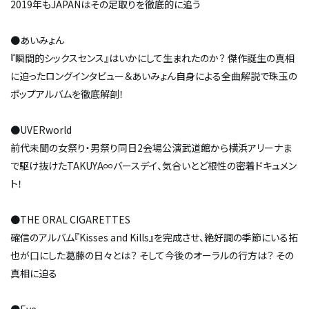
2019年もJAPANはその足取りを徹底的に追う
●あいみょん
『瞬間的シックスセンス』はいかにして生まれたのか？ 傑作誕生の真相
に迫ったロングインタビュー＆あいみょん自身による全曲解説で珠玉の
ポップアルバムを徹底解剖！
●UVERworld
前代未聞の女祭り・男祭り同日2会場公演――武道館から横浜アリーナま
で駆け抜けたTAKUYA∞バースデイ、気合いとど根性の密着ドキュメン
ト！
●THE ORAL CIGARETTES
確信のアルバム『Kisses and Kills』を完成させ、絶好調の季節にいる拓
也が口にした葛藤の日々とは？ そして今後のオーラルの行方は？ その
真相に迫る