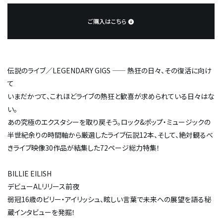
ご購入はこちら
伝説のライブ／LEGENDARY GIGS —— 熱狂の日々、その復活に向け
て
いまだかつて、これほどライブの熱狂と歓喜が求められている日々はな
い。
あの究極のエクスタシーを取り戻そう。ロック&ポップ・ミュージックの
半世紀余りの時間軸から厳選したライブ伝説12本、そして、絶対観るべ
きライブ映像30作品が結集した72ページ総力特集！
BILLIE EILISH
デビューALリリース前夜――
弱冠16歳のビリー・アイリッシュ、眩しい言葉で未来への展望を語る秘
蔵インタビューを発掘！