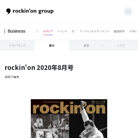
すべて
メディア
イベント
EC
アーティストマネジメント
番組制作
IP(映
Business
メディアトップ
雑誌
書籍
ヘルプ
rockin'on 2020年8月号
2020/7/7発売