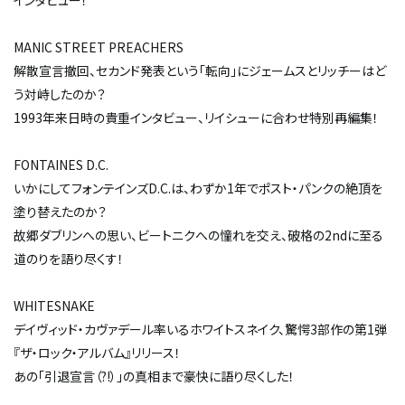
インタビュー！
MANIC STREET PREACHERS
解散宣言撤回、セカンド発表という「転向」にジェームスとリッチーはど
う対峙したのか？
1993年来日時の貴重インタビュー、リイシューに合わせ特別再編集！
FONTAINES D.C.
いかにしてフォンテインズD.C.は、わずか1年でポスト・パンクの絶頂を
塗り替えたのか？
故郷ダブリンへの思い、ビートニクへの憧れを交え、破格の2ndに至る
道のりを語り尽くす！
WHITESNAKE
デイヴィッド・カヴァデール率いるホワイトスネイク、驚愕3部作の第1弾
『ザ・ロック・アルバム』リリース！
あの「引退宣言（?!）」の真相まで豪快に語り尽くした！