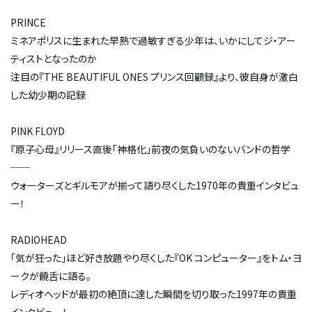
PRINCE
ミネアポリスに生まれた早熟で過敏すぎる少年は、いかにしてジ・アー
ティストとなったのか――
注目の『THE BEAUTIFUL ONES プリンス回顧録』より、彼自身が激白
した幼少期の記録
PINK FLOYD
『原子心母』リリース直後「神格化」前夜の気負いのないバンドの哲学
──
ウォーターズとギルモアが揃って語り尽くした1970年の貴重インタビュ
ー！
RADIOHEAD
「気が狂った」ほど好き放題やり尽くした『OK コンピューター』をトム・ヨ
ークが饒舌に語る。
レディオヘッドが最初の絶頂に達した瞬間を切り取った1997年の貴重