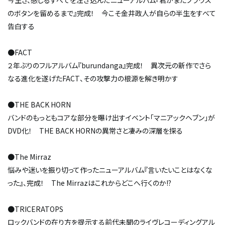
今生き、感じるすべてを注ぎ込んだニューアルバム『君がまたブラウス
のボタンを留めるまで』完成！ 今こそ金井政人が自らの半生をすべて
告白する
●FACT
２年ぶりのフルアルバム『burundanga』完成！ 異次元の新作でさら
なる進化を遂げたFACT、その攻撃力の根源を解き明かす
●THE BACK HORN
バンドのもっともコアな部分を曝け出すイベント「マニアックヘブン」が
DVD化！ THE BACK HORNの異常さと凄みの深層を探る
●The Mirraz
悩みや迷いを振り切って作ったニューアルバム『言いたいことはなくな
った』、完成！ The Mirrazはこれからどこへ行くのか!?
●TRICERATOPS
ロックバンドの在り方を提示する前代未聞のライヴレコーディングアル