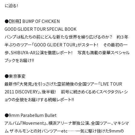
に迫る！
●【別冊】 BUMP OF CHICKEN
GOOD GLIDER TOUR SPECIAL BOOK
バンプは私たちの前にどんな新たな世界を繰り広げるのか？ 約３年
半ぶりのツアー「GOOD GLIDER TOUR」がスタート！ その最初の一
歩、SHIBUYA-AX公演を徹底レポート！ 写真も満載の豪華スペシャル
ブックをお届け!!
●東京事変
最新作『大発見』を引っさげた空前絶後の全国ツアー「LIVE TOUR
2011 DISCOVERY」、後半戦！ 前号に続きめくるめくスペクタクル・シ
ョウの全貌をお届けする続報レポート!!
●9mm Parabellum Bullet
アルバム『Movement』、横浜アリーナ単独公演、全国ツアー、マキシマ
ム ザ ホルモンとの対バンツアーetc……一気に駆け抜けた9mmの