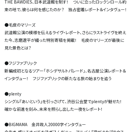
THE BAWDIES、日本武道館を制す！ ついに立ったロックンロール約
束の地で、彼らは何を感じたのか？ 独占密着レポート＆インタヴュー！
●毛皮のマリーズ
武道館公演の模様を伝えるライヴ・レポート、さらにラストライヴを終え
た今、志磨遼平が綴った特別寄稿を掲載！ 毛皮のマリーズが最後に
見た景色とは――？
●フジファブリック
新編成初となるツアー「ホシデサルトパレード」、名古屋公演レポート＆
インタヴュー！ フジファブリックの新たなる旅の始まりを追う
●plenty
シングル『あいという』を引っさげて、渋谷公会堂でplentyが魅せた！
確かな前進を刻み、未来を照らし出した一夜をレポート！
●BIGMAMA 金井政人20000字インタヴュー