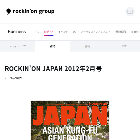
すべて
メディア
イベント
EC
アーティストマネジメント
番組制作
IP(映
Business
メディアトップ
雑誌
書籍
ヘルプ
ROCKIN'ON JAPAN 2012年2月号
2011/12/29発売