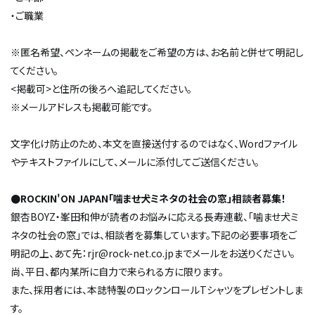
・ご職業
※匿名希望、ペンネームの掲載をご希望の方は、お名前と併せて明記し
てください。
<掲載可>と住所の後ろへ追記してください。
※メールアドレスも掲載可能です。
文字化け防止のため、本文を直接送付するのではなく、Wordファイル
やテキストファイルにして、メールに添付してご送信ください。
●ROCKIN'ON JAPAN「噛ませ犬ミネタの社会の窓」相談者募集！
銀杏BOYZ・峯田和伸が読者のお悩みに応える長寿連載、「噛ませ犬ミ
ネタの社会の窓」では、相談者を募集しています。下記の必要事項をご
明記の上、あて先：rjr@rock-net.co.jpまでメールをお送りください。
尚、平日、都内某所に自力で来られる方に限ります。
また、採用者には、本誌特製のロックンロールTシャツをプレゼントしま
す。