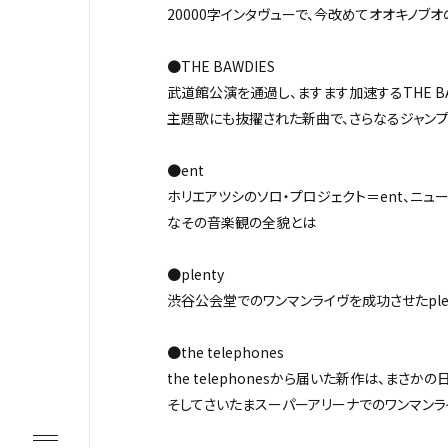
20000字インタヴューで、今改めてオオキノ
●THE BAWDIES
武道館公演を通過し、ますます加速するTHE BAW
主題歌にも抜擢された新曲で、さらなるジャン
●ent
ホリエアツシのソロ・プロジェクト＝ent、ニュー
なその音楽観の全貌とは
●plenty
渋谷公会堂でのワンマンライヴを成功させたpl
●the telephones
the telephonesから届いた新作は、まさかの
そしてさいたまスーパーアリーナでのワンマンラ