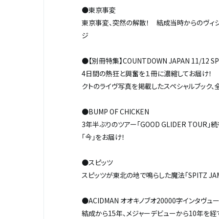
●東京事変
東京事変、突然の解散！ 結成当時からのヴィジ
ジ
●【別冊特集】COUNTDOWN JAPAN 11/12 SP
4日間の熱狂と興奮を１冊に濃縮してお届け！ 12月
クトのライヴ写真を掲載したスペシャルブック、全
●BUMP OF CHICKEN
3年半ぶりのツアー「GOOD GLIDER TOUR」
「今」をお届け！
●スピッツ
スピッツが東北の地で鳴らした魔法――「SPITZ J
●ACIDMAN オオキノブオ20000字インタヴュ
結成から15年、メジャーデビューから10年を経