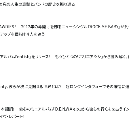
ブオの音楽人生の真髄とバンドの歴史を振り返る
DIES ！ 2012年の幕開けを飾るニューシングル『ROCK ME BABY』が
プアップを目指す４人を追う
アルバム『entish』をリリース！ もうひとつの「ホリエアツシ」から読み解く
enty、彼らが次に見据える世界とは？ 超ロングインタヴューでその確信に
日本語詞！ 会心のミニアルバム『D.E.N.W.A e.p.』から彼らの行く末を占うイ
イヴ・レポート！