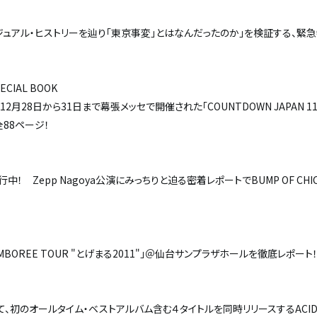
ュアル・ヒストリーを辿り「東京事変」とはなんだったのか」を検証する、緊急
ECIAL BOOK
28日から31日まで幕張メッセで開催された「COUNTDOWN JAPAN 11/
88ページ！
続行中！ Zepp Nagoya公演にみっちりと迫る密着レポートでBUMP OF CHI
AMBOREE TOUR "とげまる2011"」＠仙台サンプラザホールを徹底レポート
ー
て、初のオールタイム・ベストアルバム含む４タイトルを同時リリースするACID