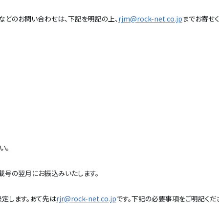
ご感想などのお問い合わせは、下記を明記の上、
rjm@rock-net.co.jp
までお寄せく
い。
を掲載号の翌月にお振込みいたします。
決定します。あて先は
rjr@rock-net.co.jp
です。下記の必要事項をご明記くだ