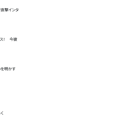
で直撃インタ
リース！ 今彼
いを明かす
暴く