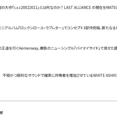
c.s.c20022011』とは何なのか？ LAST ALLIANCE の現在をMATS
ミニアルバム『ロックンロール・ラブレター』でコンセプト3部作完結、新たな
の王道を行くHemenway、勝負のニューシングル『バイマイサイド』で見せた
ス！ 不穏かつ鋭利なサウンドで確実に共鳴者を増加させているWHITE ASH
わせ