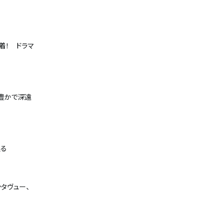
到着！ ドラマ
、豊かで深遠
迫る
ンタヴュー、