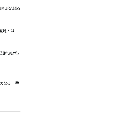
UMURA語る
る境地とは
底知れぬポテ
の次なる一手