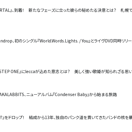
ORTAL』、到着！ 新たなフェーズに立った彼らの秘めたる決意とは？ 札幌
、初のシングル『World.Words.Lights. / You』とライヴDVD同時リ
STEP ONE』にleccaが込めた意志とは？ 美しく強い歌姫が知られざる思
ABBITS、ニューアルバム『Condenser Baby』から始まる旅路
ITS!?』をドロップ！ 結成から13年、独自のパンク道を貫いてきたバンドの核を