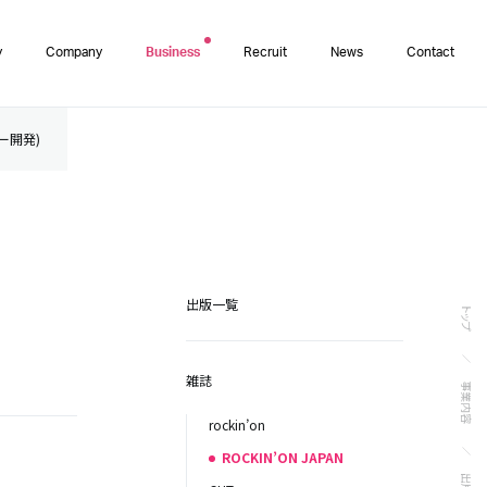
y
Company
Business
Recruit
News
Contact
ター開発)
出版一覧
トップ
雑誌
事業内容
rockin’on
ROCKIN’ON JAPAN