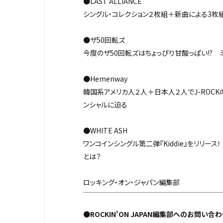
●LAST ALLIANCE
シングル・コレクション２枚組＋新曲による3枚組の大作『
●ザ50回転ズ
今度のザ50回転ズはちょっぴり甘酸っぱい!? 
●Hemenway
韓国系アメリカ人２人＋日本人２人でJ-ROCK
ンシャルに迫る
●WHITE ASH
ワンコインシングル第二弾『Kiddie』をリリー
とは？
ロッキング・オン・ジャパン編集部
●
ROCKIN'ON JAPAN編集部へのお問い合