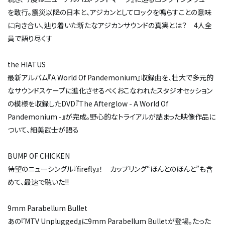
を敢行。震災以降の日本と、アジカンとしてロックを鳴らすことの意味
に向き合い、辿り着いた新たなアジカンサウンドの真実とは？ 4人全
員で語り尽くす
the HIATUS
最新アルバム『A World Of Pandemonium』収録曲を、壮大で多元的
なサウンドスケープに進化させるべくおこなわれたスタジオセッション
の模様を収録したDVD『The Afterglow - A World Of
Pandemonium -』が完成。野心的なトライアルが詰まった映像作品に
ついて、細美武士が語る
BUMP OF CHICKEN
待望のニューシングル『firefly』！ カップリング“ほんとのほんと”も含
めて、最速で聴いた!!
9mm Parabellum Bullet
あの『MTV Unplugged』に9mm Parabellum Bulletが登場。たった