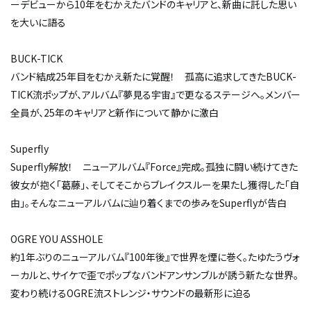
ーデビューから10年をむかえたバンドのキャリアと、新曲に託した思い
を大いに語る
BUCK-TICK
バンド結成25年目をむかえ新たに覚醒！ 孤高に追求してきたBUCK-
TICK流ポップが、アルバム『夢見る宇宙』で更なるステージへ。メンバー
全員が、25年のキャリアと新作について静かに激白
Superfly
Superfly解放！ ニューアルバム『Force』完成。孤独に闘い続けてきた
彼女が抱く「葛藤」、そしてそこからブレイクスルーを果たし獲得した「自
由」。そんなニューアルバムに辿り着くまでの歩みをSuperflyが告白
OGRE YOU ASSHOLE
約1年ぶりのニューアルバム『100年後』で世界を煙に巻く。たゆたうヴォ
ーカルと、サイケで歪でポップなバンドアンサンブルが誘う新たな世界。
変わり続けるOGRE流ストレンジ・サウンドの最新形に迫る