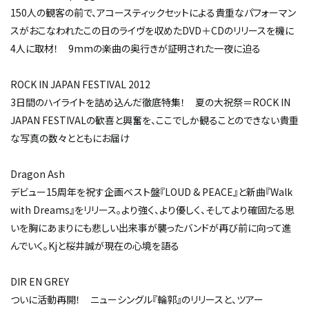
150人の観客の前で、アコースティックセットによる貴重なパフォーマン
スがおこなわれたこの日のライヴを収めたDVD＋CDのリリースを機に
4人に取材！ 9mmの楽曲の奥行きが証明された一夜に迫る
ROCK IN JAPAN FESTIVAL 2012
3日間のハイライトを詰め込んだ徹底特集！ 夏の大祝祭＝ROCK IN
JAPAN FESTIVALの歓喜と興奮を、ここでしか観ることのできない貴重
な写真の数々とともにお届け
Dragon Ash
デビュー15周年を祝す企画ベスト盤『LOUD & PEACE』と新曲『Walk
with Dreams』をリリース。より強く、より優しく、そしてより確固たる思
いを胸に――あまりにも悲しい出来事が襲ったバンドが再び前に向って進
んでいく。Kjと桜井誠が現在の心境を語る
DIR EN GREY
ついに活動再開！ ニューシングル『輪郭』のリリースと、ツアー