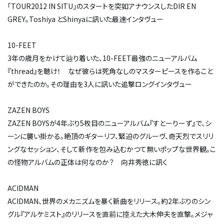
「TOUR2012 IN SITU」のスタートを突如アナウンスしたDIR EN
GREY。Toshiya とShinyaに訊いた最速インタヴュー
10-FEET
3年の歳月をかけて辿り着いた、10-FEET最強のニューアルバム
『thread』を聴け！ なぜ彼らは死角なしのマスターピースを作ること
ができたのか。その理由を3人に訊いた追撃ロングインタヴュー
ZAZEN BOYS
ZAZEN BOYSが4年ぶり5枚目のニューアルバム『すとーりーず』で、シ
ーンに襲い掛かる。絶頂のギターリフ、緊迫のグルーヴ、奇天烈でスリリ
ングなセッション、そして新作を包み込むかつて無いポップな世界観。こ
の怪物アルバムの正体は何なのか？ 向井秀徳に訊く
ACIDMAN
ACIDMAN、世界のメカニズムを暴く新曲をリリース。約2年ぶりのシン
グル『アルケミスト』のリリースを直前に控えた大木伸夫を直撃。メジャ