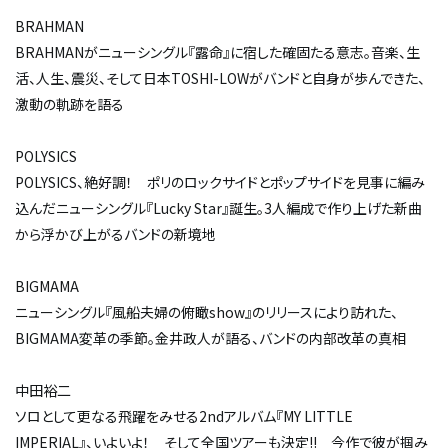
BRAHMAN
BRAHMANがニューシングル『露命』に宿した確固たる意志。音楽、生
活、人生、震災、そして日本――TOSHI-LOWがバンドと自身が歩んできた、
激動の軌跡を語る
POLYSICS
POLYSICS、絶好調！ ポリのロックサイドとポップサイドを見事に編み
込んだニューシングル『Lucky Star』誕生。3人編成で作り上げた新曲
から浮かび上がるバンドの新境地
BIGMAMA
ニューシングル『風船夫婦の俯瞰show』のリリースにより訪れた、
BIGMAMA変革の季節。金井政人が語る、バンドの内部改革の真相
中田裕二
ソロとして更なる飛躍をみせる2ndアルバム『MY LITTLE
IMPERIAL』、いよいよ！ そして全国ツアーも決定!! 今作で彼が掴み