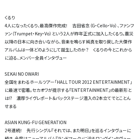
くるり
4人になったくるり、最高傑作完成！ 吉田省念（G・Cello・Vo）、ファンフ
ァン（Trumpet・Key・Vo）という2人が昨年正式に加入したくるり。震災
以降の日本に向き合いながら、音楽を鳴らす純真を取り戻した大傑作
アルバムは一体どのようにして誕生したのか？ くるりの今とこれから
に迫る、メンバー全員インタヴュー
SEKAI NO OWARI
全国をまわるホールツアー「HALL TOUR 2012 ENTERTAINMENT」
に最速で密着。セカオワが提示する『ENTERTAINMENT』の最新形と
は!? 濃厚ライヴレポート＆バックステージ潜入の2本立てでとことん
せまる
ASIAN KUNG-FU GENERATION
2号連続！ 先行シングル『それでは、また明日』を巡るインタヴューに
続き、今度はニューアルバム『ランドマーク』に迫るロングインタヴュー