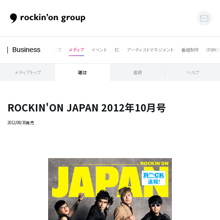
すべて
メディア
イベント
EC
アーティストマネジメント
番組制作
IP(映
Business
メディアトップ
雑誌
書籍
ヘルプ
ROCKIN'ON JAPAN 2012年10月号
2012/08/30発売