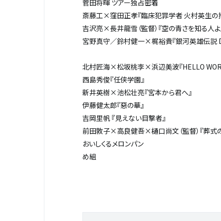
菅田将暉 ツアー独占密着
斎藤工×窪田正孝『臨床犯罪学者 火村英生の推理
吉沢亮×長井龍雪（監督）『空の青さを知る人よ
宮野真守／鈴村健一×梶裕貴『銀河英雄伝説 Die N
北村匠海×松坂桃李×浜辺美波『HELLO WOR
西島秀俊『任侠学園』
新井英樹×池松壮亮『宮本から君へ』
伊藤健太郎『惡の華』
吉岡里帆 『見えない目撃者』
前田敦子×高良健吾×樋口尚文（監督）『葬式
おいしくるメロンパン
め組