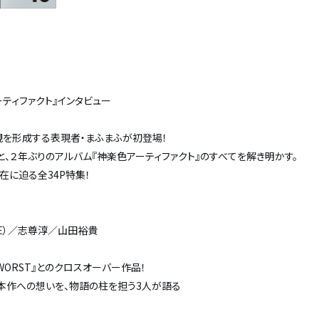
ティファクト』インタビュー
観を形成する表現者・まふまふが初登場！
と、２年ぶりのアルバム『神楽色アーティファクト』のすべてを解き明かす。
在に迫る全34P特集！
TRIBE）／志尊淳／山田裕貴
『WORST』とのクロスオーバー作品！
本作への想いを、物語の柱を担う3人が語る