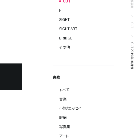
出版事業
CUT
H
SIGHT
CUT
SIGHT ART
BRIDGE
CUT 2019年10月号
その他
書籍
すべて
音楽
小説/エッセイ
評論
写真集
アート