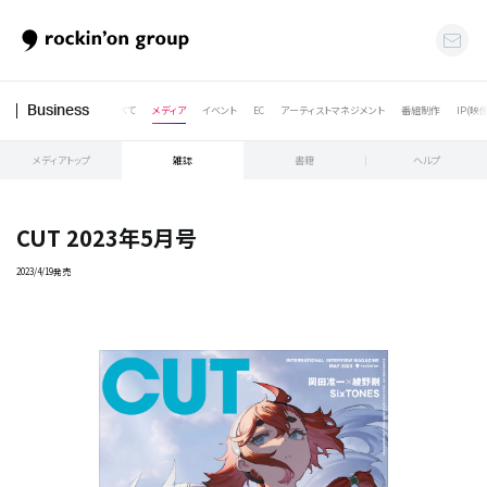
すべて
メディア
イベント
EC
アーティストマネジメント
番組制作
IP(映
Business
メディアトップ
雑誌
書籍
ヘルプ
CUT 2023年5月号
2023/4/19発売