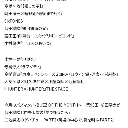
高橋李依『【推しの子】』
岡田准一×綾野剛『最後まで行く』
SixTONES
菅田将暉『銀河鉄道の父』
窪田正孝『舞台・エヴァゲリオン ビヨンド』
中村倫也『宇宙人のあいつ』
小林千晃『地獄楽』
寺島惇太『ラプソディ』
高杉真宙『東京リベンジャーズ 2 血のハロウィン編 -運命-／-決戦-』
大友至恩×阿久津仁愛×小越勇輝×近藤頌利
『HUNTER×HUNTER』THE STAGE
今月のバズマン。～BUZZ OF THE MONTH～ 第93回：前田拳太郎
菅田将暉と仲野太賀の『夢で逢えたら』
三池崇史のゲバチュー PART2（現場の中心で、愛を叫ぶ PART2）