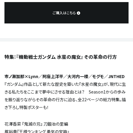
ご購入はこちら
特集：『機動戦士ガンダム 水星の魔女』 その革命の行方
市ノ瀬加那×Lynn／阿座上洋平／大河内一楼／モグモ／JNTHED
『ガンダム』作品として新たな歴史を築いた『水星の魔女』が、現代に生
きる私たちをここまで夢中にさせる理由とは？ Season1からの歩み
を振り返りながらその革命の行方に迫る、全22ページの総力特集。描
き下ろし特製ポスターも！
花澤香菜 『鬼滅の刃』 刀鍛冶の里編
梶裕貴『王様ランキング 勇気の宝箱』