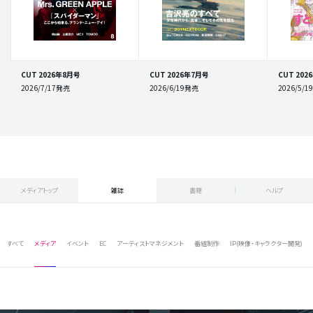
CUT 2026年8月号
CUT 2026年7月号
CUT 202
2026/7/17発売
2026/6/19発売
2026/5/
メディアトップ
雑誌
書籍
ヘルプ
すべて
メディア
イベント
EC
アーティストマネジメント
番組制作
IP(映像・キャラクター開発)