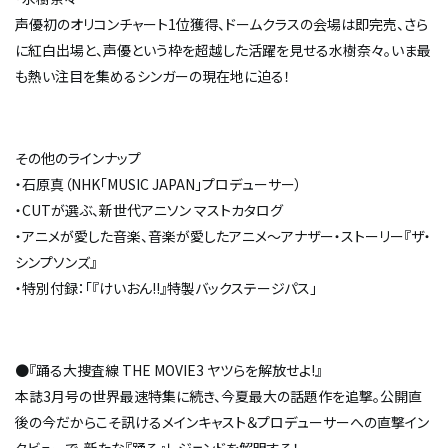
声優初のオリコンチャート1位獲得、ドームクラスの会場は即完売、さら
に紅白出場と、声優という枠を超越した活躍を見せる水樹奈々。いま最
も熱い注目を集めるシンガーの現在地に迫る！
その他のラインナップ
・石原真（NHK「MUSIC JAPAN」プロデューサー）
・CUTが選ぶ、新世代アニソン マストカタログ
・アニメが愛した音楽、音楽が愛したアニメ～アナザー・ストーリー『ザ・
シンプソンズ』
・特別付録：「『けいおん!!』特製バックステージパス」
●『踊る大捜査線 THE MOVIE3 ヤツらを解放せよ!』
本誌3月号の世界最速特集に続き、今夏最大の話題作を追撃。公開直
後の今だからこそ訊けるメインキャスト＆プロデューサーへの直撃イン