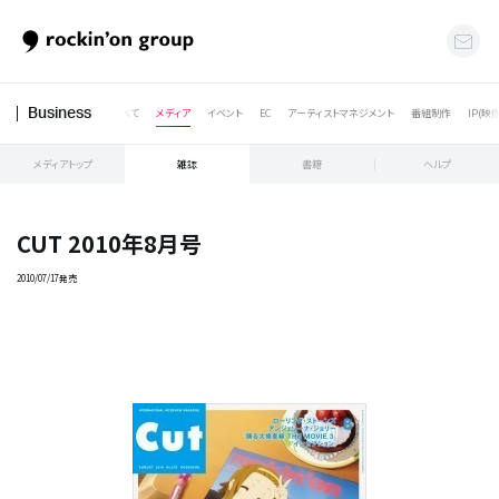
すべて
メディア
イベント
EC
アーティストマネジメント
番組制作
IP(映
Business
メディアトップ
雑誌
書籍
ヘルプ
CUT 2010年8月号
2010/07/17発売