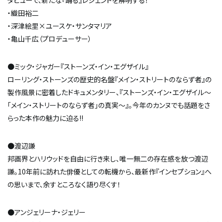
タビューで、新たな『踊る』レジェンドを解明する！
・織田裕二
・深津絵里×ユースケ・サンタマリア
・亀山千広（プロデューサー）
●ミック・ジャガー『ストーンズ・イン・エグザイル』
ローリング・ストーンズの歴史的名盤『メイン・ストリートのならず者』の
製作風景に密着したドキュメンタリー、『ストーンズ・イン・エグザイル～
「メイン・ストリートのならず者」の真実～』。今年のカンヌでも話題をさ
らった本作の魅力に迫る!!
●渡辺謙
邦画界とハリウッドを自由に行き来し、唯一無二の存在感を放つ渡辺
謙。10年前に訪れた俳優としての転機から、最新作『インセプション』へ
の思いまで、余すところなく語り尽くす！
●アンジェリーナ・ジェリー