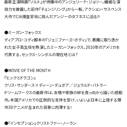
最新主演映画『ソルト』が待機中のアンジェリーナ・ジョリー。繊細な演
技力を披露した前作『チェンジリング』から一転、アクション・サスペンス
大作でCIA捜査官役に挑んだアンジーのタフネスに迫る!!
●ミーガン・フォックス
ディアブロ・コディ脚本の『ジェニファーズ・ボディ』で、悪魔に取り憑か
れた女子高生役を熱演したミーガン・フォックス。2010年のアメリカを
代表する、セックス・シンボルの現在地とは？
●MOVIE OF THE MONTH
『ヒックとドラゴン』
クリス・サンダース×ディーン・デュボア／ジェラルド・バトラー
ドリームワークスの最新作は、友情や家族の絆を真っ向から描いた感動
作。本国アメリカでの圧倒的な支持を受け、いよいよ日本に上陸する傑
作3Dアニメが生まれた背景に肉薄する！
●『インセプション』クリストファー・ノーラン