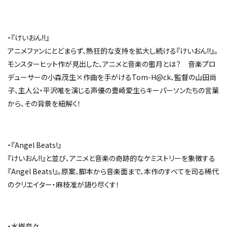
・『けいおん!!』
アニメファンにとどまらず、熱狂的な支持を拡大し続ける『けいおん!!』。
モンスターヒット作が見出した、アニメと音楽の蜜月とは？ 音楽プロ
デューサーの小森茂生×作曲を手がけるTom-H@ck、監督の山田尚
子、主人公・平沢唯を演じる声優の豊崎愛生らキーパーソンたちの言葉
から、その背景を紐解く！
・『Angel Beats!』
『けいおん!!』と並び、アニメと音楽の奇跡的なケミストリーを象徴する
『Angel Beats!』。原案、脚本から音楽面まで、本作のすべてを司る稀代
のクリエイター・麻枝准が語り尽くす！
・水樹奈々