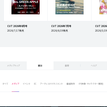
CUT 2026年8月号
CUT 2026年7月号
CUT 202
2026/7/17発売
2026/6/19発売
2026/5/
メディアトップ
雑誌
書籍
ヘルプ
すべて
メディア
イベント
EC
アーティストマネジメント
番組制作
IP(映像・キャラクター開発)