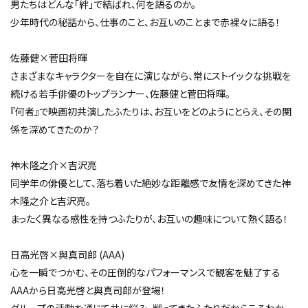
男たちはどんな「絆」で結ばれ、何を語るのか。
少年時代の秘話から、仕事のこと、お互いのことまで赤裸々に語る！
佐藤健×菅田将暉
さまざまなキャラクターを自在に演じながら、常にストイックな挑戦を
続ける若手俳優のトップランナー、佐藤健と菅田将暉。
『何者』で映画初共演したふたりは、お互いをどのようにとらえ、その関
係を深めてきたのか？
神木隆之介×吉沢亮
同学年の俳優として、落ち着いた絶妙な距離感で友情を深めてきた神
木隆之介と吉沢亮。
まったく異なる感性を持つふたりが、お互いの趣味について熱く語る！
日高光啓×與真司郎 (AAA)
心を一瞬でつかむ、その圧倒的なパフォーマンスで観客を魅了する
AAAから日高光啓と與真司郎が登場！