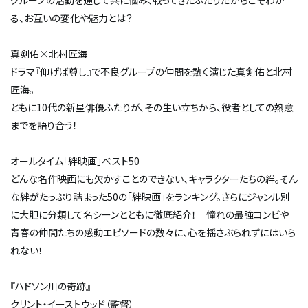
グループの活動を通じて共に悩み、戦ってきたふたりだからこそわか
る、お互いの変化や魅力とは？
真剣佑×北村匠海
ドラマ『仰げば尊し』で不良グループの仲間を熱く演じた真剣佑と北村
匠海。
ともに10代の新星俳優ふたりが、その生い立ちから、役者としての熱意
までを語り合う！
オールタイム「絆映画」ベスト50
どんな名作映画にも欠かすことのできない、キャラクターたちの絆。そん
な絆がたっぷり詰まった50の「絆映画」をランキング。さらにジャンル別
に大胆に分類して名シーンとともに徹底紹介！ 憧れの最強コンビや
青春の仲間たちの感動エピソードの数々に、心を揺さぶられずにはいら
れない！
『ハドソン川の奇跡』
クリント・イーストウッド（監督）