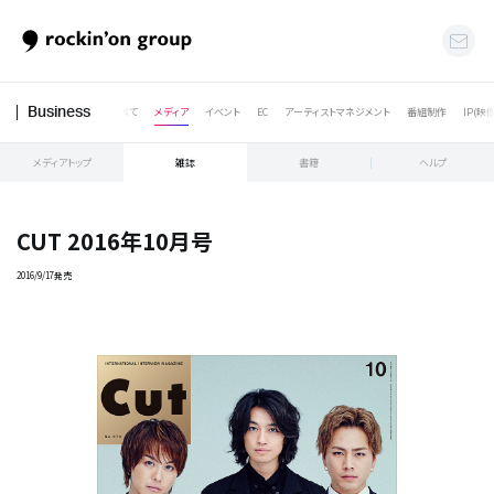
すべて
メディア
イベント
EC
アーティストマネジメント
番組制作
IP(映
Business
メディアトップ
雑誌
書籍
ヘルプ
CUT 2016年10月号
2016/9/17発売