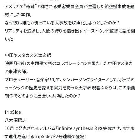
アメリカで“奇跡”と称される乗客乗員全員が生還した航空機事故を題
材にした本作。
なぜ彼は誰もが知っている大事故を映画化しようとしたのか？
リアリティを追求し、人間の誇りを描き出すイーストウッド監督に話を聞
いた
中田ヤスタカ×米津玄師
映画『何者』の主題歌で初のコラボレーションを果たした中田ヤスタカ
と米津玄師。
プロデューサー・音楽家として、シンガーソングライターとして、ポップミ
ュージックの歴史を変える実力を持った天才表現者ふたりは、この楽曲
制作でどのように出会い、共鳴したのか？
fripSide
八木沼悟志
10月に発売されるアルバム『infinite synthesis 3』を完成させ、ますま
す進化を遂げるfripSideが２号連続で登場！