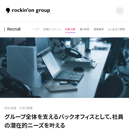
採用トップ
採用メッセージ
社員の声
働く環境
募集要項
よくあるご質問
Recruit
20代女性 入社2年目
グループ全体を支えるバックオフィスとして、社員
の潜在的ニーズを叶える