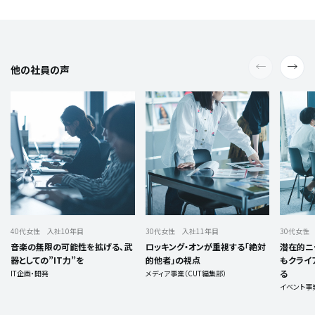
他の社員の声
40代女性 入社10年目
30代女性 入社11年目
30代女性
音楽の無限の可能性を拡げる、武
ロッキング・オンが重視する「絶対
潜在的ニ
器としての”IT力”を
的他者」の視点
もクライ
る
IT企画・開発
メディア事業（CUT編集部）
イベント事